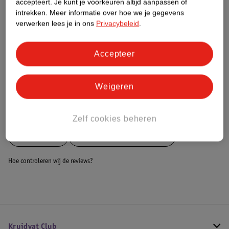
accepteert.
Je kunt je voorkeuren altijd aanpassen of
intrekken.
Meer informatie over hoe we je gegevens
Dit product heeft (nog) geen Nature
verwerken lees je in ons
Privacybeleid
.
Impact Score.
Meer informatie
Accepteer
Bestel & Bezorginformatie
Weigeren
Bekijk ook
Zelf cookies beheren
Meer
WD-40
Alle Oliën en vloeistoffen
Hoe controleren wij de reviews?
Kruidvat Club