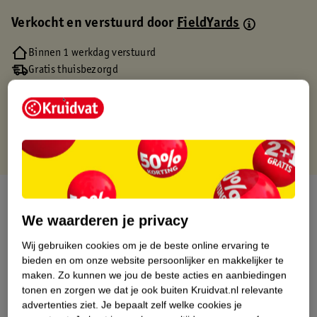
Verkocht en verstuurd door
FieldYards
Binnen 1 werkdag verstuurd
Gratis thuisbezorgd
Gratis retourneren via verkooppartner.
Gratis punten met je Kruidvat kaart
Over dit product
We waarderen je privacy
Productinformatie
Wij gebruiken cookies om je de beste online ervaring te
bieden en om onze website persoonlijker en makkelijker te
Etiketinformatie
maken.
Zo kunnen we jou de beste acties en aanbiedingen
tonen en zorgen we dat je ook buiten Kruidvat.nl relevante
advertenties ziet.
Je bepaalt zelf welke cookies je
Nature Impact Score