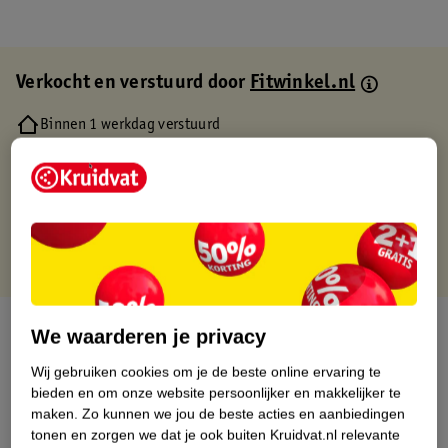
Verkocht en verstuurd door
Fitwinkel.nl
Binnen 1 werkdag verstuurd
Gratis thuisbezorgd
Gratis retourneren via verkooppartner.
Gratis punten met je Kruidvat kaart
Over dit product
We waarderen je privacy
Wij gebruiken cookies om je de beste online ervaring te
Productinformatie
bieden en om onze website persoonlijker en makkelijker te
maken.
Zo kunnen we jou de beste acties en aanbiedingen
Etiketinformatie
tonen en zorgen we dat je ook buiten Kruidvat.nl relevante