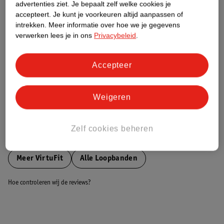
advertenties ziet.
Je bepaalt zelf welke cookies je
accepteert.
Je kunt je voorkeuren altijd aanpassen of
Nature Impact Score
intrekken.
Meer informatie over hoe we je gegevens
verwerken lees je in ons
Privacybeleid
.
Dit product heeft (nog) geen Nature
Impact Score.
Meer informatie
Accepteer
Weigeren
Bestel & Bezorginformatie
Zelf cookies beheren
Bekijk ook
Meer
VirtuFit
Alle Loopbanden
Hoe controleren wij de reviews?