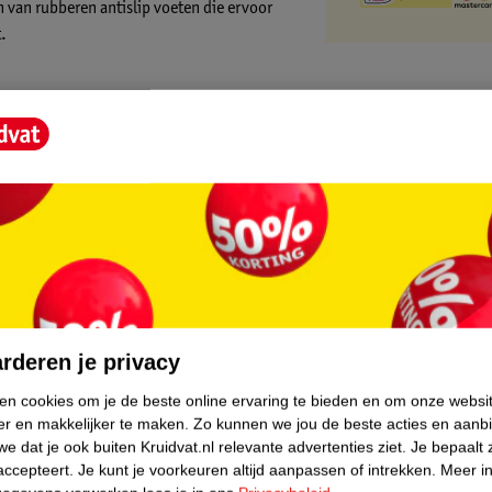
en van rubberen antislip voeten die ervoor
.
liteit. De fitnessapparaten en
core.
 is er veel aandacht besteed aan
rderen je privacy
ken cookies om je de beste online ervaring te bieden en om onze websi
er en makkelijker te maken.
Zo kunnen we jou de beste acties en aanb
e dat je ook buiten Kruidvat.nl relevante advertenties ziet.
Je bepaalt 
accepteert.
Je kunt je voorkeuren altijd aanpassen of intrekken.
Meer in