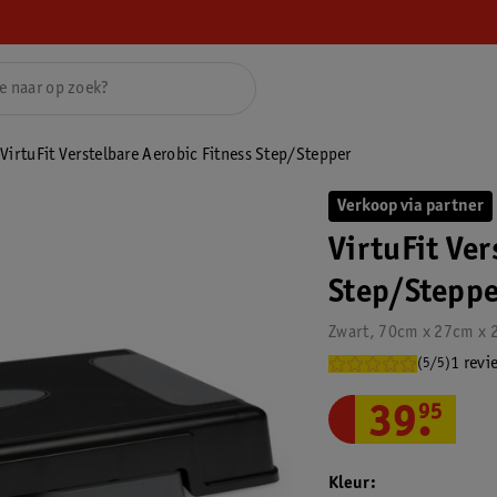
VirtuFit Verstelbare Aerobic Fitness Step/Stepper
Verkoop via partner
VirtuFit Ver
Step/Steppe
Zwart, 70cm x 27cm x
1 revi
(5/5)
39
.
95
Kleur