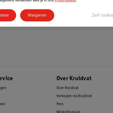
gegevens verwerken lees je in ons
Privacybeleid
.
pteer
Weigeren
Zelf cooki
rvice
Over Kruidvat
agen
Over Kruidvat
Verkopen via Kruidvat
eren
Pers
Winkelformule