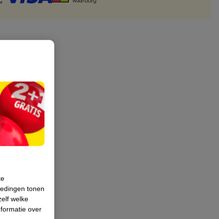
te
iedingen tonen
zelf welke
formatie over