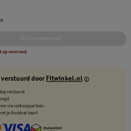
cm
Niet op voorraad
t op voorraad.
 verstuurd door
Fitwinkel.nl
dag verstuurd
zorgd
eren via verkooppartner.
met je Kruidvat kaart