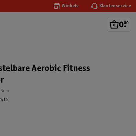
Winkels
Klantenservice
0
.
00
stelbare Aerobic Fitness
r
 23cm
ews