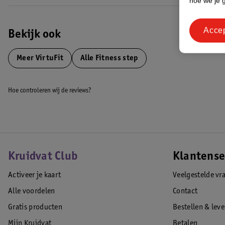
hoe we je 
Acce
Bekijk ook
Meer
VirtuFit
Alle Fitness step
Hoe controleren wij de reviews?
Kruidvat Club
Klantense
Activeer je kaart
Veelgestelde vr
Alle voordelen
Contact
Gratis producten
Bestellen & lev
Mijn Kruidvat
Betalen