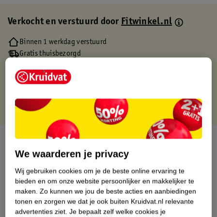
Verkocht en verstuurd door
Fitwinkel.nl
Binnen 1 werkdag verstuurd
Gratis thuisbezorgd
Gratis retourneren via verkooppartner.
Gratis punten met je Kruidvat kaart
Over dit product
We waarderen je privacy
Productinformatie
Wij gebruiken cookies om je de beste online ervaring te
bieden en om onze website persoonlijker en makkelijker te
Etiketinformatie
maken.
Zo kunnen we jou de beste acties en aanbiedingen
tonen en zorgen we dat je ook buiten Kruidvat.nl relevante
advertenties ziet.
Je bepaalt zelf welke cookies je