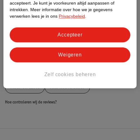
Nature Impact Score
accepteert.
Je kunt je voorkeuren altijd aanpassen of
intrekken.
Meer informatie over hoe we je gegevens
Dit product heeft (nog) geen Nature
verwerken lees je in ons
Privacybeleid
.
Impact Score.
Meer informatie
Accepteer
Bestel & Bezorginformatie
Weigeren
Bekijk ook
Zelf cookies beheren
Meer
VirtuFit
Alle Roeitrainer
Hoe controleren wij de reviews?