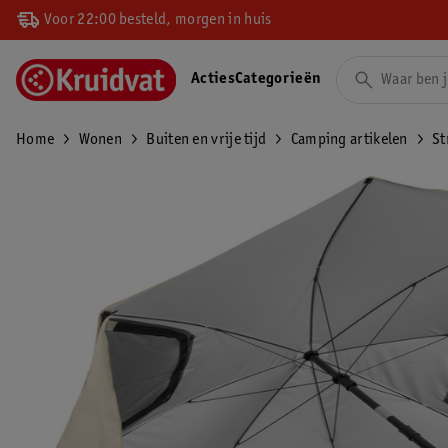
Voor 22:00 besteld, morgen in huis
Acties
Categorieën
Home
Wonen
Buiten en vrije tijd
Camping artikelen
St