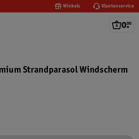
Winkels
Klantenservice
0
.
00
emium Strandparasol Windscherm