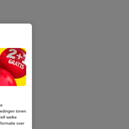
te
iedingen tonen
zelf welke
formatie over