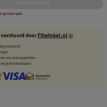
Niet op voorraad
t op voorraad.
 verstuurd door
Fitwinkel.nl
dag verstuurd
zorgd
eren via verkooppartner.
met je Kruidvat kaart