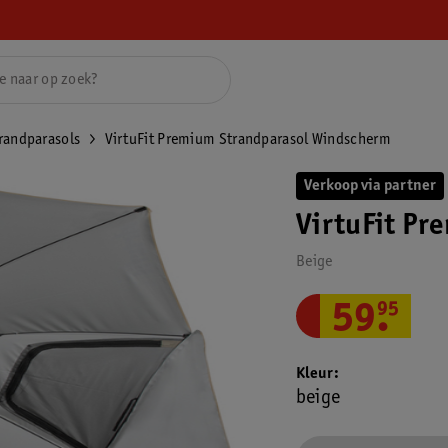
randparasols
VirtuFit Premium Strandparasol Windscherm
Verkoop via partner
VirtuFit Pr
Beige
59
.
95
Kleur
beige