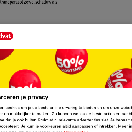
strandparasol zowel schaduw als
core.
udig en snel te doen. Begin met het
rderen je privacy
n en de parasol stevig in de grond te
ken cookies om je de beste online ervaring te bieden en om onze websi
asol bevestigen. Op het strand vul je de
er en makkelijker te maken.
Zo kunnen we jou de beste acties en aanb
te verzwaren en te verstevigen, wat zorgt
e dat je ook buiten Kruidvat.nl relevante advertenties ziet.
Je bepaalt 
l wordt ook meegeleverd met 4 haringen, dus
accepteert.
Je kunt je voorkeuren altijd aanpassen of intrekken.
Meer in
nen enkele minuten heb je een beschutte en