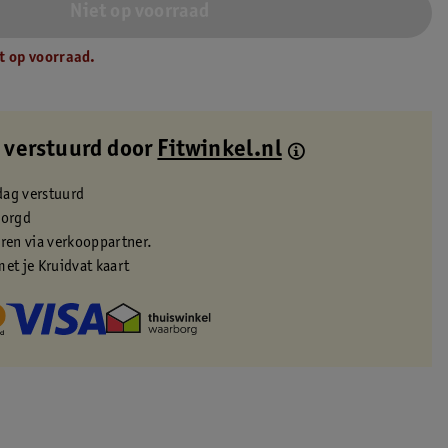
Niet op voorraad
t op voorraad.
 verstuurd door
Fitwinkel.nl
dag verstuurd
zorgd
eren via verkooppartner.
met je Kruidvat kaart