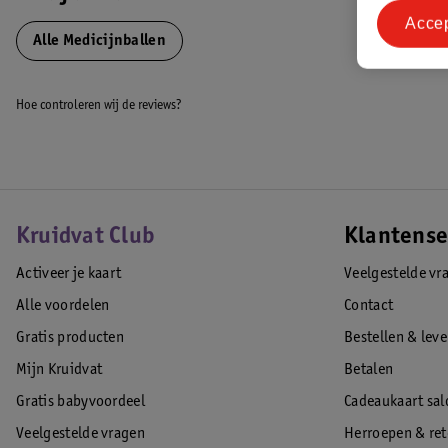
fitnessartikelen zijn vervaardigd uit kwaliteitsmaterialen en daarnaast
Acce
gebruikersgemak, design en uitgebreide functionaliteiten.
Alle Medicijnballen
EAN code:8719689982270
Hoe controleren wij de reviews?
Kruidvat Club
Klantense
Activeer je kaart
Veelgestelde vr
Alle voordelen
Contact
Gratis producten
Bestellen & lev
Mijn Kruidvat
Betalen
Gratis babyvoordeel
Cadeaukaart sal
Veelgestelde vragen
Herroepen & re