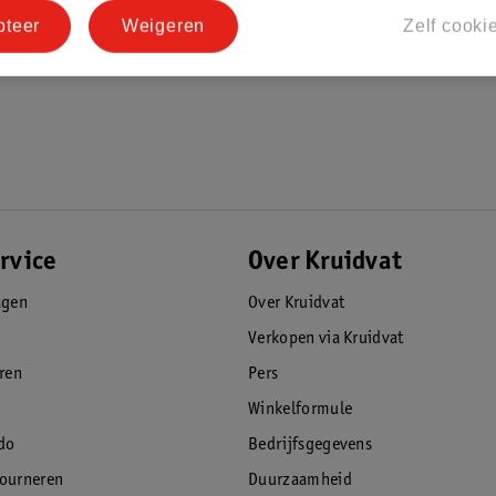
 is er veel aandacht besteed aan
pteer
Weigeren
Zelf cooki
rvice
Over Kruidvat
agen
Over Kruidvat
Verkopen via Kruidvat
eren
Pers
Winkelformule
do
Bedrijfsgegevens
tourneren
Duurzaamheid