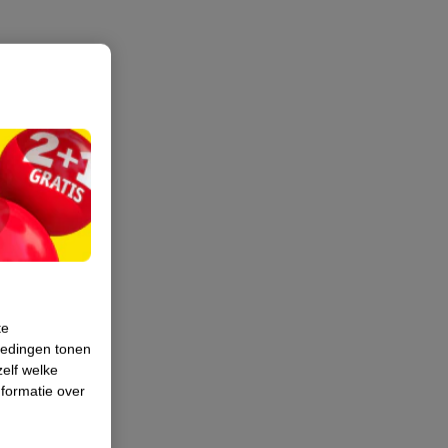
te
iedingen tonen
zelf welke
formatie over