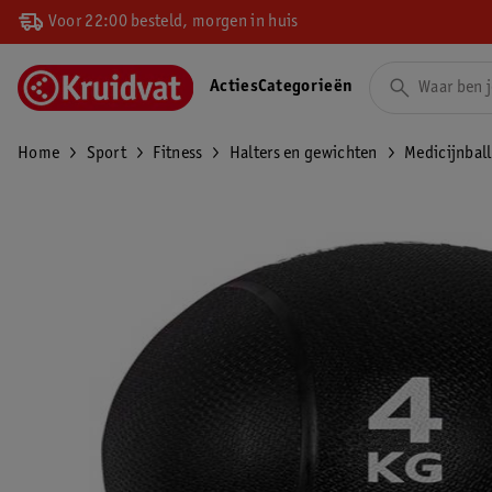
Voor 22:00 besteld, morgen in huis
Acties
Categorieën
Home
Sport
Fitness
Halters en gewichten
Medicijnbal