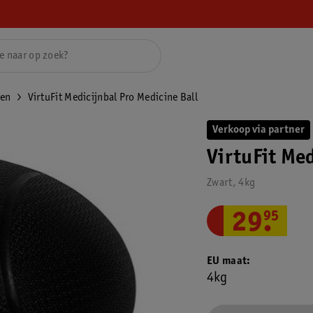
len
VirtuFit Medicijnbal Pro Medicine Ball
Verkoop via partner
VirtuFit Med
Zwart, 4kg
29
.
95
EU maat
4kg