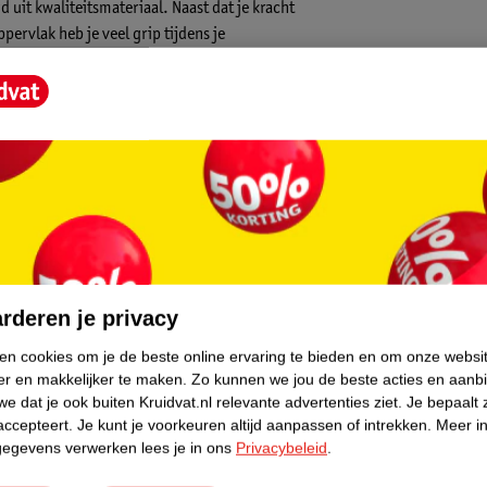
 uit kwaliteitsmateriaal. Naast dat je kracht
pervlak heb je veel grip tijdens je
al is ook erg goed te gebruiken voor de
 en 5 kg, hierdoor is er altijd een passend
onderstaande gewichten en diameters
core.
rderen je privacy
ken cookies om je de beste online ervaring te bieden en om onze websi
er en makkelijker te maken.
Zo kunnen we jou de beste acties en aanb
e dat je ook buiten Kruidvat.nl relevante advertenties ziet.
Je bepaalt 
accepteert.
Je kunt je voorkeuren altijd aanpassen of intrekken.
Meer in
gegevens verwerken lees je in ons
Privacybeleid
.
liteit. De fitnessapparaten en