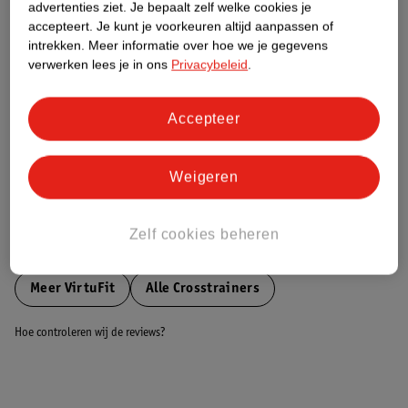
advertenties ziet.
Je bepaalt zelf welke cookies je
accepteert.
Je kunt je voorkeuren altijd aanpassen of
Nature Impact Score
intrekken.
Meer informatie over hoe we je gegevens
verwerken lees je in ons
Privacybeleid
.
Dit product heeft (nog) geen Nature
Impact Score.
Meer informatie
Accepteer
Weigeren
Bestel & Bezorginformatie
Zelf cookies beheren
Bekijk ook
Meer
VirtuFit
Alle Crosstrainers
Hoe controleren wij de reviews?