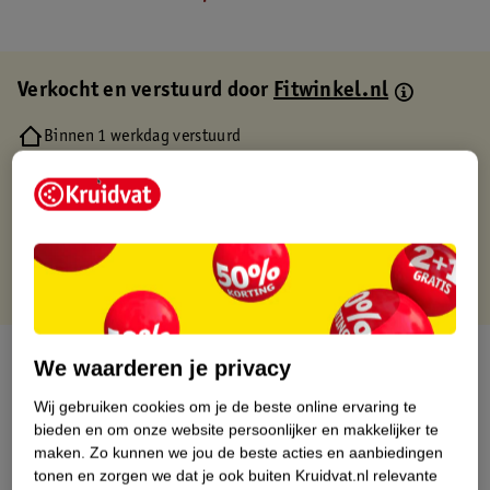
Verkocht en verstuurd door
Fitwinkel.nl
Binnen 1 werkdag verstuurd
Gratis thuisbezorgd
Gratis retourneren via verkooppartner.
Gratis punten met je Kruidvat kaart
Over dit product
We waarderen je privacy
Wij gebruiken cookies om je de beste online ervaring te
Productinformatie
bieden en om onze website persoonlijker en makkelijker te
maken.
Zo kunnen we jou de beste acties en aanbiedingen
Etiketinformatie
tonen en zorgen we dat je ook buiten Kruidvat.nl relevante