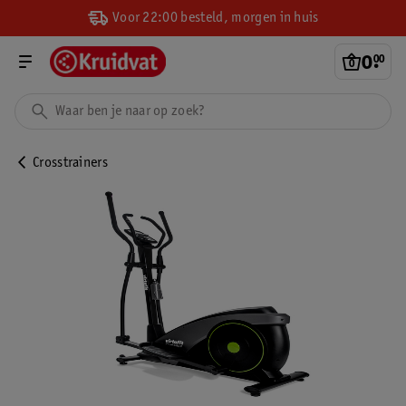
Voor 22:00 besteld, morgen in huis
0
.
00
Crosstrainers