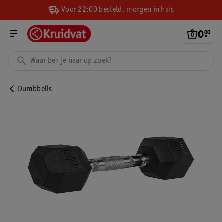
Voor 22:00 besteld, morgen in huis
0
.
00
Dumbbells