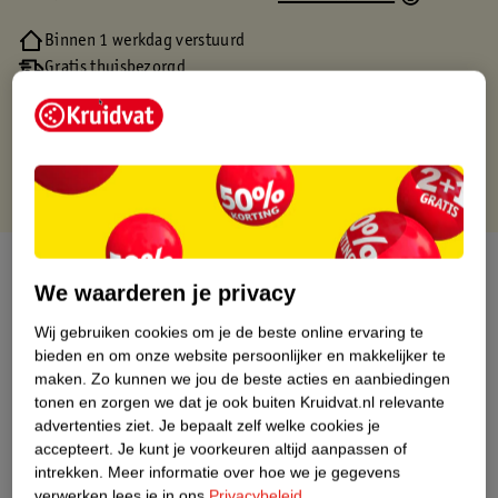
Binnen 1 werkdag verstuurd
Gratis thuisbezorgd
Gratis retourneren via verkooppartner.
Gratis punten met je Kruidvat kaart
Over dit product
We waarderen je privacy
Productinformatie
Wij gebruiken cookies om je de beste online ervaring te
bieden en om onze website persoonlijker en makkelijker te
maken.
Zo kunnen we jou de beste acties en aanbiedingen
Nature Impact Score
tonen en zorgen we dat je ook buiten Kruidvat.nl relevante
Dit product heeft (nog) geen Nature
advertenties ziet.
Je bepaalt zelf welke cookies je
Impact Score.
accepteert.
Je kunt je voorkeuren altijd aanpassen of
Meer informatie
intrekken.
Meer informatie over hoe we je gegevens
verwerken lees je in ons
Privacybeleid
.