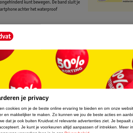
e ongehinderd kunt bewegen. De band sluit je
martphone achter het waterproof
core.
 genieten van je favoriete afspeellijst of
rderen je privacy
en trainingsapp op je smartphone je route
ken cookies om je de beste online ervaring te bieden en om onze websi
er en makkelijker te maken.
Zo kunnen we jou de beste acties en aanb
e dat je ook buiten Kruidvat.nl relevante advertenties ziet.
Je bepaalt 
al 15,8 x 7,8 cm of 6,7”. Naast de
accepteert.
Je kunt je voorkeuren altijd aanpassen of intrekken.
Meer in
gen.