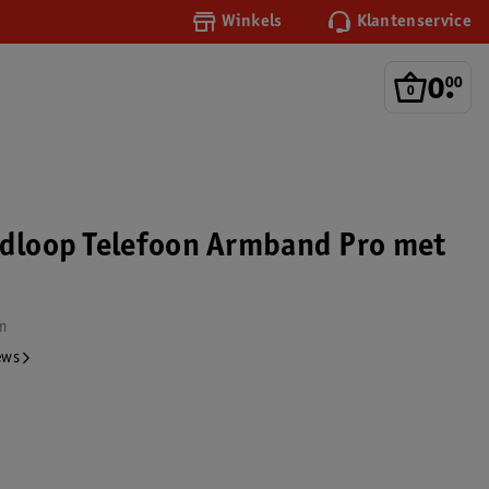
Winkels
Klantenservice
0
.
00
rdloop Telefoon Armband Pro met
m
ews