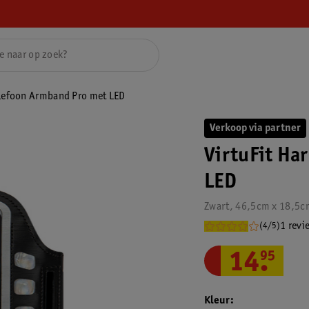
elefoon Armband Pro met LED
Verkoop via partner
VirtuFit Ha
LED
Zwart, 46,5cm x 18,5c
1 revi
(4/5)
14
.
95
Kleur