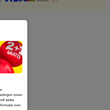
te
iedingen tonen
zelf welke
formatie over