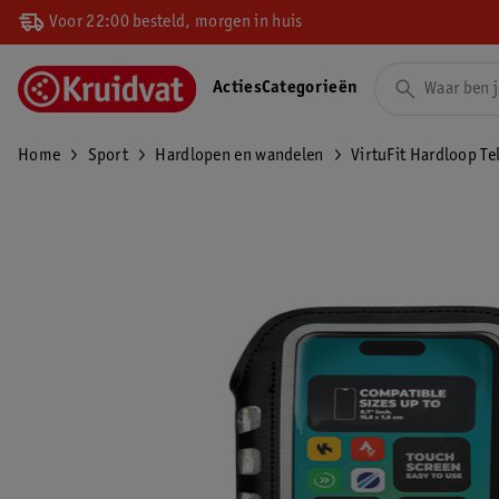
Voor 22:00 besteld, morgen in huis
Acties
Categorieën
Home
Sport
Hardlopen en wandelen
VirtuFit Hardloop T