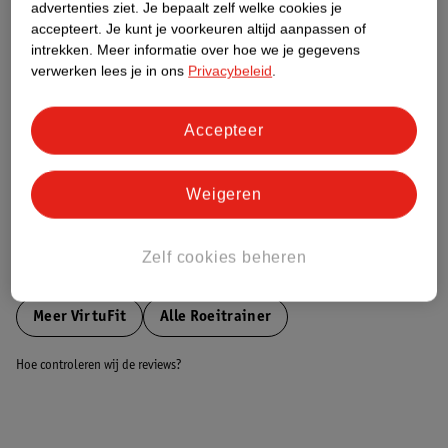
advertenties ziet.
Je bepaalt zelf welke cookies je
accepteert.
Je kunt je voorkeuren altijd aanpassen of
Nature Impact Score
intrekken.
Meer informatie over hoe we je gegevens
verwerken lees je in ons
Privacybeleid
.
Dit product heeft (nog) geen Nature
Impact Score.
Meer informatie
Accepteer
Weigeren
Bestel & Bezorginformatie
Zelf cookies beheren
Bekijk ook
Meer
VirtuFit
Alle Roeitrainer
Hoe controleren wij de reviews?