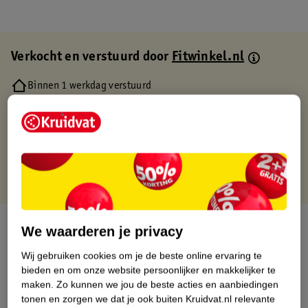
Verkocht en verstuurd door
Fitwinkel.nl
Binnen 1 werkdag verstuurd
Gratis thuisbezorgd
Gratis retourneren via verkooppartner.
Gratis punten met je Kruidvat kaart
Over dit product
We waarderen je privacy
Wij gebruiken cookies om je de beste online ervaring te
Productinformatie
bieden en om onze website persoonlijker en makkelijker te
maken.
Zo kunnen we jou de beste acties en aanbiedingen
Etiketinformatie
tonen en zorgen we dat je ook buiten Kruidvat.nl relevante