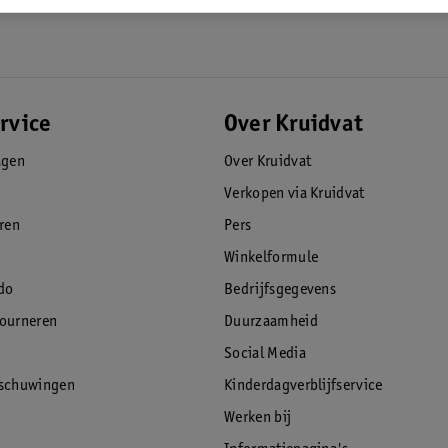
De artikelen zijn vervaardigd uit
ruikersgemak, design en uitgebreide
rvice
Over Kruidvat
agen
Over Kruidvat
Verkopen via Kruidvat
eren
Pers
Winkelformule
do
Bedrijfsgegevens
tourneren
Duurzaamheid
Social Media
rschuwingen
Kinderdagverblijfservice
Werken bij