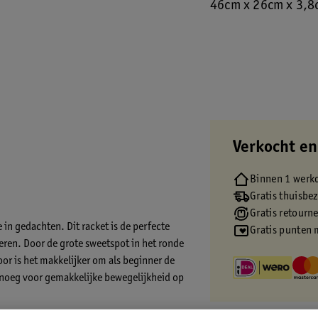
46cm x 26cm x 3,8
Verkocht en
Binnen 1 werk
Gratis thuisbe
Gratis retourn
 in gedachten. Dit racket is de perfecte
Gratis punten 
eren. Door de grote sweetspot in het ronde
oor is het makkelijker om als beginner de
genoeg voor gemakkelijke bewegelijkheid op