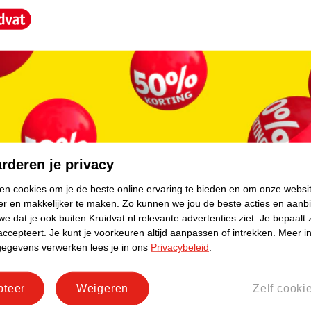
core.
rglass blad, bereikt het Control Padel
rderen je privacy
het voor beginnende spelers gemakkelijk de
ken cookies om je de beste online ervaring te bieden en om onze websi
ecisie.
er en makkelijker te maken.
Zo kunnen we jou de beste acties en aanb
e dat je ook buiten Kruidvat.nl relevante advertenties ziet.
Je bepaalt 
accepteert.
Je kunt je voorkeuren altijd aanpassen of intrekken.
Meer in
overgrips van VirtuFit. Deze overgrips bieden
gegevens verwerken lees je in ons
Privacybeleid
.
ige opbergtas die zorgt voor bescherming en
naar de padelbaan. Met deze combinatie van
pteer
Weigeren
Zelf cooki
ar om je padelspel naar een hoger niveau te