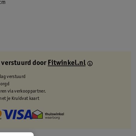
cm
 verstuurd door
Fitwinkel.nl
dag verstuurd
zorgd
eren via verkooppartner.
met je Kruidvat kaart