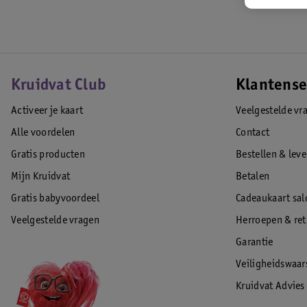
tillen.
VirtuFit
Het Nederlandse merk VirtuFit staat garant voor uitstekende kwaliteit. 
kwaliteitsmaterialen en daarnaast is er veel aandacht besteed aan geb
functionaliteiten.
Kruidvat Club
Klantense
Activeer je kaart
Veelgestelde vr
Contactinformatie
Contactnaam: Sporttrader B.V.
Alle voordelen
Contact
Communicatieadres: Twekkelerweg 263, 7553 LZ, Hengelo, Nederland
Gratis producten
Bestellen & lev
E-mailadres: klantenservice@fitwinkel.nl
Mijn Kruidvat
Betalen
EAN code:8720828507124
Gratis babyvoordeel
Cadeaukaart sal
Veelgestelde vragen
Herroepen & re
Garantie
Veiligheidswaa
Kruidvat Advies