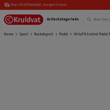
Voor 22:00 besteld, morgen in huis
Acties
Categorieën
Home
Sport
Racketsport
Padel
VirtuFit Control Padel 