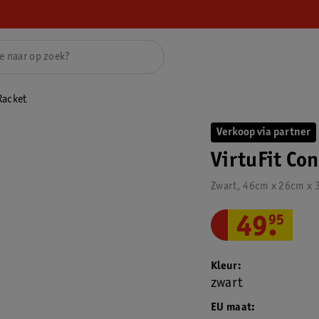
Racket
Verkoop via partner
VirtuFit Con
Zwart, 46cm x 26cm x 
49
.
95
Kleur
zwart
EU maat