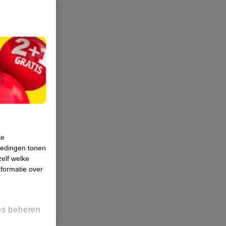
te
iedingen tonen
zelf welke
formatie over
es beheren