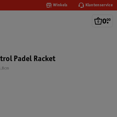
Winkels
Klantenservice
0
.
00
trol Padel Racket
3,8cm