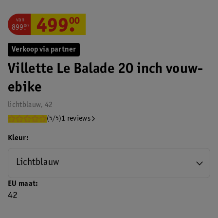
van
499
.
00
899
.
00
Verkoop via partner
Villette Le Balade 20 inch vouw-
ebike
lichtblauw, 42
1 reviews
(5/5)
Kleur
Lichtblauw
EU maat
42