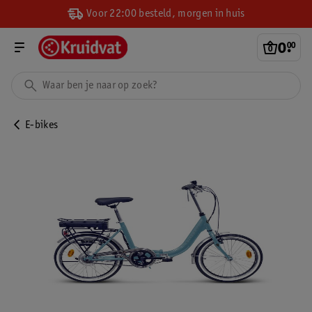
Voor 22:00 besteld, morgen in huis
0
.
00
E-bikes