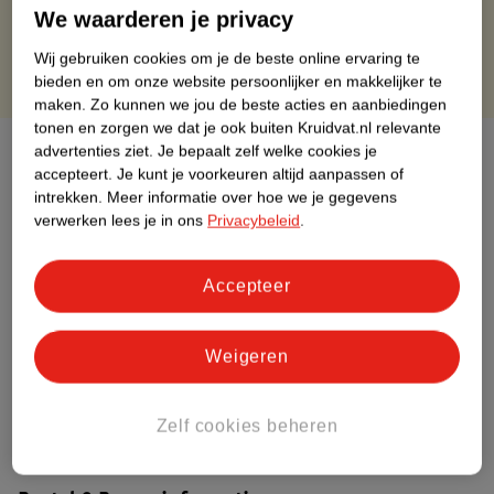
Gratis punten met je Kruidvat kaart
We waarderen je privacy
Wij gebruiken cookies om je de beste online ervaring te
bieden en om onze website persoonlijker en makkelijker te
maken.
Zo kunnen we jou de beste acties en aanbiedingen
tonen en zorgen we dat je ook buiten Kruidvat.nl relevante
Over dit product
advertenties ziet.
Je bepaalt zelf welke cookies je
accepteert.
Je kunt je voorkeuren altijd aanpassen of
intrekken.
Meer informatie over hoe we je gegevens
Productinformatie
verwerken lees je in ons
Privacybeleid
.
Etiketinformatie
Accepteer
Nature Impact Score
Weigeren
Dit product heeft (nog) geen Nature
Impact Score.
Meer informatie
Zelf cookies beheren