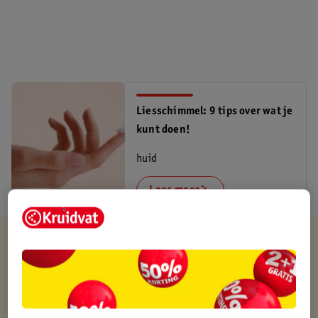
Liesschimmel: 9 tips over wat je
kunt doen!
huid
Lees meer
Verkocht en verstuurd door
BSN Nederland BV
Binnen 1 werkdag verstuurd
Gratis thuisbezorgd
Gratis retourneren via verkooppartner.