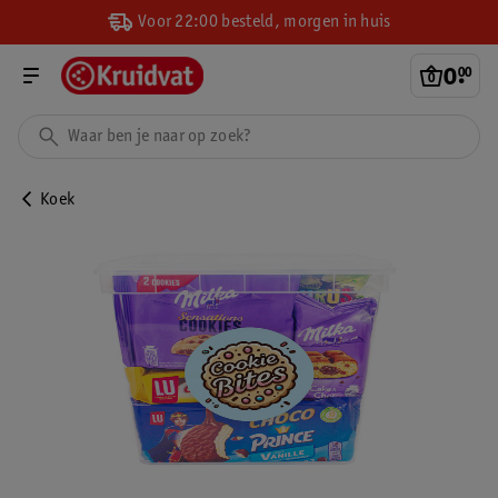
Voor 22:00 besteld, morgen in huis
0
.
00
Koek