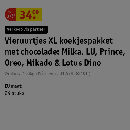
van
34
.
09
37
.
95
Verkoop via partner
Vieruurtjes XL koekjespakket
met chocolade: Milka, LU, Prince,
Oreo, Mikado & Lotus Dino
24 stuks, 1066g
Prijs per
kg
31.979362101
EU maat
24 stuks