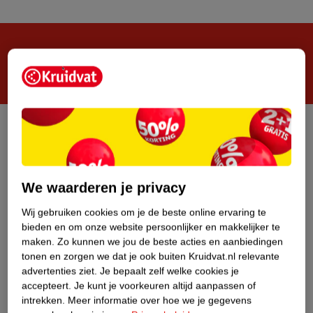
Steeds verrassend, altijd voordelig!
Privacy
Disclaimer
Algemene Verkoopvoorwaarden
Veilig betalen
We waarderen je privacy
Wij gebruiken cookies om je de beste online ervaring te
Zelf cookies beheren
bieden en om onze website persoonlijker en makkelijker te
maken.
Zo kunnen we jou de beste acties en aanbiedingen
tonen en zorgen we dat je ook buiten Kruidvat.nl relevante
advertenties ziet.
Je bepaalt zelf welke cookies je
accepteert.
Je kunt je voorkeuren altijd aanpassen of
intrekken.
Meer informatie over hoe we je gegevens