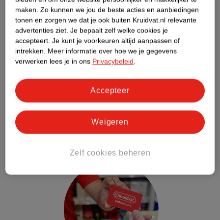
maken.
Zo kunnen we jou de beste acties en aanbiedingen
tonen en zorgen we dat je ook buiten Kruidvat.nl relevante
advertenties ziet.
Je bepaalt zelf welke cookies je
accepteert.
Je kunt je voorkeuren altijd aanpassen of
intrekken.
Meer informatie over hoe we je gegevens
verwerken lees je in ons
Privacybeleid
.
Accepteer
Health en Beauty Kaarten
Samen met het Armoedefonds steunen we gezinnen in armoede
Weigeren
met Health & Beauty Kaarten ter waarde van 25 euro. Met deze
kaart kunnen gezinnen persoonlijke verzorgingsproducten kopen
zoals luiers, shampoo, tandpasta of maandverband.
Zelf cookies beheren