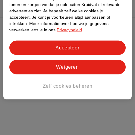
tonen en zorgen we dat je ook buiten Kruidvat.nl relevante
advertenties ziet.
Je bepaalt zelf welke cookies je
accepteert.
Je kunt je voorkeuren altijd aanpassen of
intrekken.
Meer informatie over hoe we je gegevens
verwerken lees je in ons
Privacybeleid
.
Kruidvat Club
Accepteer
Klantenservice
Over Kruidvat
Weigeren
Zelf cookies beheren