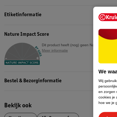
Etiketinformatie
Nature Impact Score
Dit product heeft (nog) geen Nature Impact S
Meer informatie
We waa
Wij gebrui
Bestel & Bezorginformatie
persoonlijk
en zorgen w
cookies je 
hoe we je 
Bekijk ook