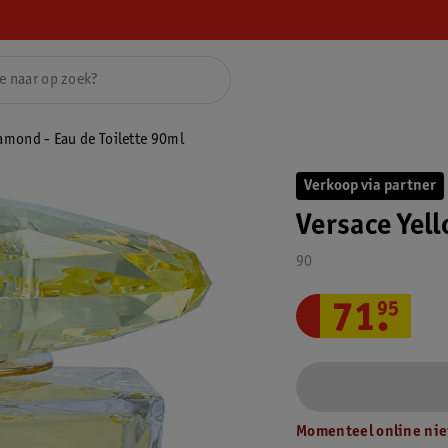
amond - Eau de Toilette 90ml
Verkoop via partner
Versace Yel
90
71
.
95
Momenteel online nie