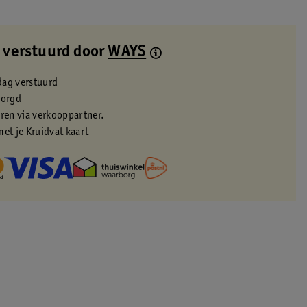
 verstuurd door
WAYS
dag verstuurd
zorgd
eren via verkooppartner.
met je Kruidvat kaart