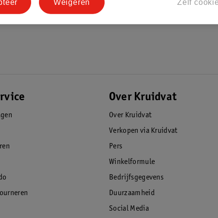
pteer
Weigeren
Zelf cooki
rvice
Over Kruidvat
agen
Over Kruidvat
Verkopen via Kruidvat
eren
Pers
Winkelformule
do
Bedrijfsgegevens
tourneren
Duurzaamheid
Social Media