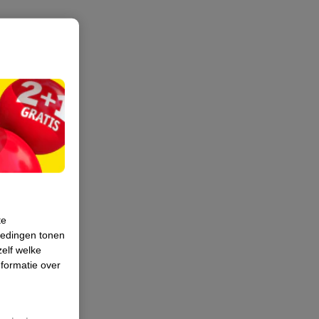
te
iedingen tonen
zelf welke
formatie over