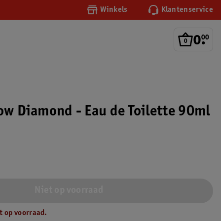
Winkels
Klantenservice
0
.
00
low Diamond - Eau de Toilette 90ml
Niet op voorraad
t op voorraad.