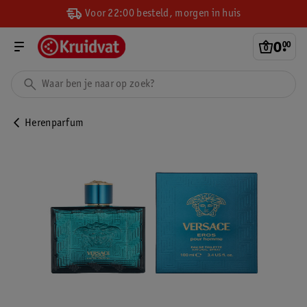
Voor 22:00 besteld, morgen in huis
0
.
00
Herenparfum