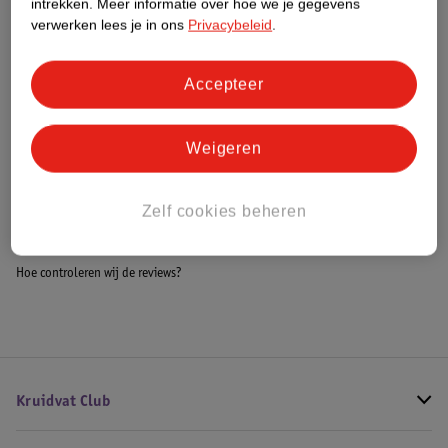
intrekken.
Meer informatie over hoe we je gegevens
Impact Score.
verwerken lees je in ons
Privacybeleid
.
Meer informatie
Accepteer
Bestel & Bezorginformatie
Weigeren
Bekijk ook
Zelf cookies beheren
Meer
Versace
Alle Herenparfum
Hoe controleren wij de reviews?
Kruidvat Club