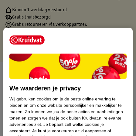
Binnen 1 werkdag verstuurd
Gratis thuisbezorgd
Gratis retourneren via verkooppartner.
Gratis punten met je Kruidvat kaart
Over dit product
Productinformatie
We waarderen je privacy
Wij gebruiken cookies om je de beste online ervaring te
Etiketinformatie
bieden en om onze website persoonlijker en makkelijker te
maken.
Zo kunnen we jou de beste acties en aanbiedingen
tonen en zorgen we dat je ook buiten Kruidvat.nl relevante
Nature Impact Score
advertenties ziet.
Je bepaalt zelf welke cookies je
accepteert.
Je kunt je voorkeuren altijd aanpassen of
Dit product heeft (nog) geen Nature