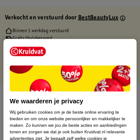
Verkocht en verstuurd door
BestBeautyLux
Binnen 1 werkdag verstuurd
Gratis thuisbezorgd
Gratis retourneren via verkooppartner.
Gratis punten met je Kruidvat kaart
Over dit product
We waarderen je privacy
Productinformatie
Wij gebruiken cookies om je de beste online ervaring te
bieden en om onze website persoonlijker en makkelijker te
maken.
Zo kunnen we jou de beste acties en aanbiedingen
Etiketinformatie
tonen en zorgen we dat je ook buiten Kruidvat.nl relevante
advertenties ziet.
Je bepaalt zelf welke cookies je