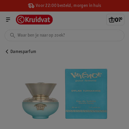
Voor 22:00 besteld, morgen in huis
0
.
00
Damesparfum