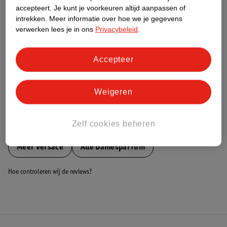
accepteert.
Je kunt je voorkeuren altijd aanpassen of
Nature Impact Score
intrekken.
Meer informatie over hoe we je gegevens
Dit product heeft (nog) geen Nature
verwerken lees je in ons
Privacybeleid
.
Impact Score.
Meer informatie
Accepteer
Bestel & Bezorginformatie
Weigeren
Zelf cookies beheren
Bekijk ook
Meer
Versace
Alle Damesparfum
Hoe controleren wij de reviews?