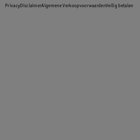
Privacy
Disclaimer
Algemene Verkoopvoorwaarden
Veilig betalen