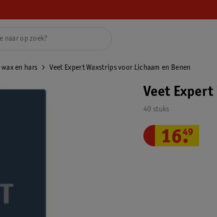
 wax en hars
Veet Expert Waxstrips voor Lichaam en Benen
Veet Expert
40 stuks
16
.
49