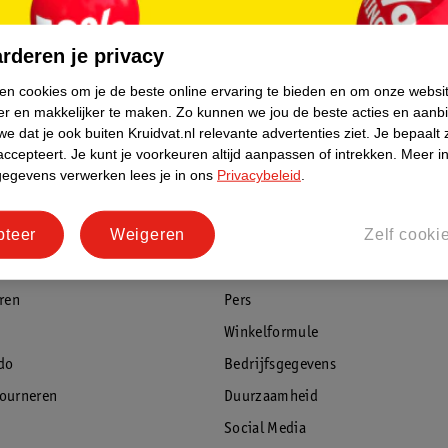
rderen je privacy
ken cookies om je de beste online ervaring te bieden en om onze websi
er en makkelijker te maken.
Zo kunnen we jou de beste acties en aanb
e dat je ook buiten Kruidvat.nl relevante advertenties ziet.
Je bepaalt 
accepteert.
Je kunt je voorkeuren altijd aanpassen of intrekken.
Meer in
gegevens verwerken lees je in ons
Privacybeleid
.
rvice
Over Kruidvat
pteer
Weigeren
Zelf cooki
agen
Over Kruidvat
Verkopen via Kruidvat
eren
Pers
Winkelformule
do
Bedrijfsgegevens
tourneren
Duurzaamheid
Social Media