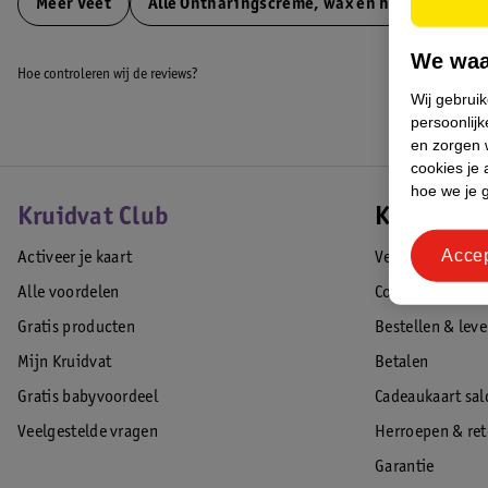
Meer
Veet
Alle Ontharingscreme, wax en hars
We waa
Hoe controleren wij de reviews?
Wij gebrui
persoonlijk
en zorgen w
cookies je 
hoe we je 
Kruidvat Club
Klantense
Acce
Activeer je kaart
Veelgestelde vr
Alle voordelen
Contact
Gratis producten
Bestellen & lev
Mijn Kruidvat
Betalen
Gratis babyvoordeel
Cadeaukaart sal
Veelgestelde vragen
Herroepen & re
Garantie