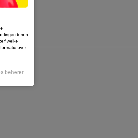
te
iedingen tonen
zelf welke
formatie over
es beheren