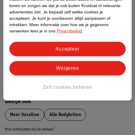
tonen en zorgen we dat je ook buiten Kruidvat.nl relevante
advertenties ziet.
Je bepaalt zelf welke cookies je
Etiketinformatie
accepteert.
Je kunt je voorkeuren altijd aanpassen of
intrekken.
Meer informatie over hoe we je gegevens
verwerken lees je in ons
Privacybeleid
.
Nature Impact Score
Dit product heeft (nog) geen Nature
Impact Score.
Accepteer
Meer informatie
Weigeren
Bestel & Bezorginformatie
Zelf cookies beheren
Bekijk ook
Meer
Vaseline
Alle Bodylotion
Hoe controleren wij de reviews?