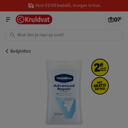
Voor 22:00 besteld, morgen in huis
0
.
00
Bodylotion