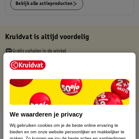
Bekijk alle actieproducten
Kruidvat is altijd voordelig
Gratis ophalen in de winkel
Op werkdagen voor 22:00 uur besteld, volgende dag in huis
Gratis thuisbezorgd vanaf 50.00
Gratis retourneren binnen 30 dagen
Gratis punten met je Kruidvat kaart
We waarderen je privacy
Over dit product
Wij gebruiken cookies om je de beste online ervaring te
bieden en om onze website persoonlijker en makkelijker te
Productinformatie
maken.
Zo kunnen we jou de beste acties en aanbiedingen