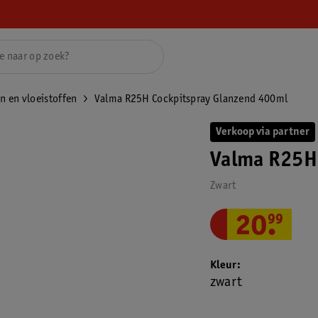
ën en vloeistoffen
Valma R25H Cockpitspray Glanzend 400ml
Verkoop via partner
Valma R25H
Zwart
20
.
99
Kleur
zwart