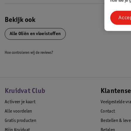
hoe we je 
Acce
Bekijk ook
Alle Oliën en vloeistoffen
Hoe controleren wij de reviews?
Kruidvat Club
Klantense
Activeer je kaart
Veelgestelde vr
Alle voordelen
Contact
Gratis producten
Bestellen & lev
Mijn Kruidvat
Betalen