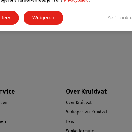
gegevens verwerken lees je in ons
Privacybeleid
.
pteer
Weigeren
Zelf cooki
rvice
Over Kruidvat
agen
Over Kruidvat
Verkopen via Kruidvat
eren
Pers
Winkelformule