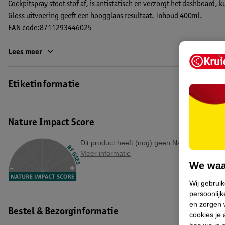
Cockpitspray stoot stof af, is antistatisch en verzorgt het dashboard,
Gloss uitvoering geeft een hoogglans resultaat. Inhoud 400ml.
EAN code:8711293446025
Lees meer
Etiketinformatie
Nature Impact Score
Dit product heeft (nog) geen Nature Impact S
Meer informatie
We waa
Wij gebrui
persoonlijk
en zorgen w
Bestel & Bezorginformatie
cookies je 