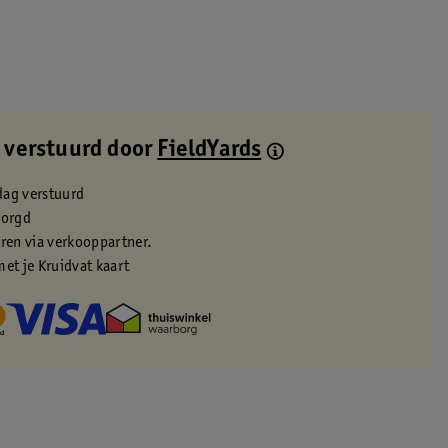
 verstuurd door
FieldYards
dag verstuurd
zorgd
eren via verkooppartner.
met je Kruidvat kaart