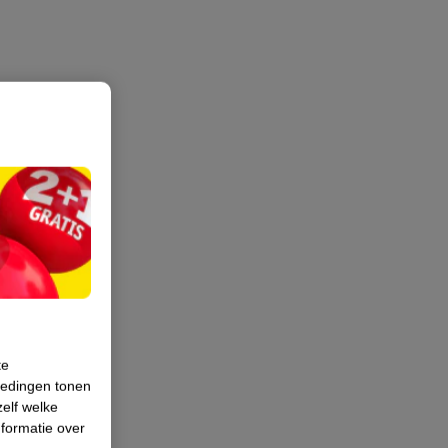
te
iedingen tonen
zelf welke
formatie over