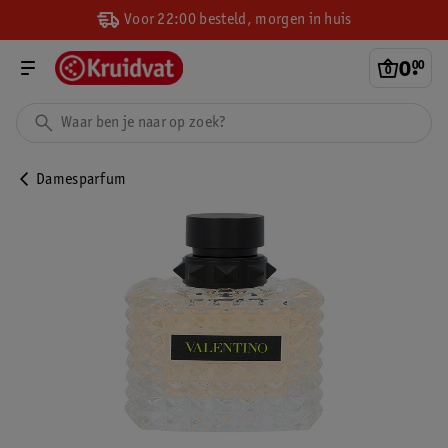
Voor 22:00 besteld, morgen in huis
0
.
00
Damesparfum