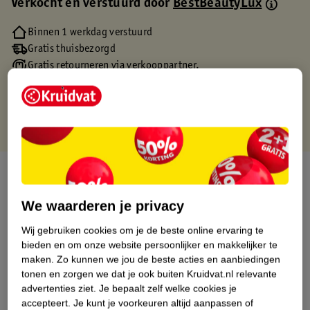
Verkocht en verstuurd door
BestBeautyLux
Binnen 1 werkdag verstuurd
Gratis thuisbezorgd
Gratis retourneren via verkooppartner.
Gratis punten met je Kruidvat kaart
Over dit product
Productinformatie
We waarderen je privacy
Wij gebruiken cookies om je de beste online ervaring te
Etiketinformatie
bieden en om onze website persoonlijker en makkelijker te
maken.
Zo kunnen we jou de beste acties en aanbiedingen
tonen en zorgen we dat je ook buiten Kruidvat.nl relevante
Nature Impact Score
advertenties ziet.
Je bepaalt zelf welke cookies je
accepteert.
Je kunt je voorkeuren altijd aanpassen of
Dit product heeft (nog) geen Nature