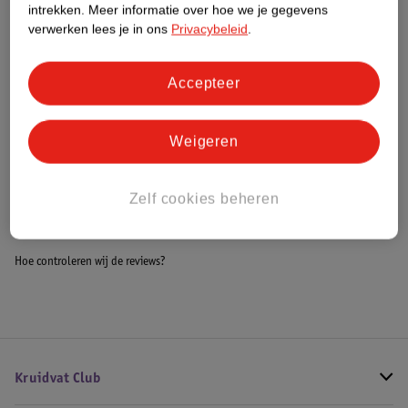
intrekken.
Meer informatie over hoe we je gegevens
Impact Score.
verwerken lees je in ons
Privacybeleid
.
Meer informatie
Accepteer
Bestel & Bezorginformatie
Weigeren
Bekijk ook
Zelf cookies beheren
Meer
Valentino
Alle Damesparfum
Hoe controleren wij de reviews?
Kruidvat Club