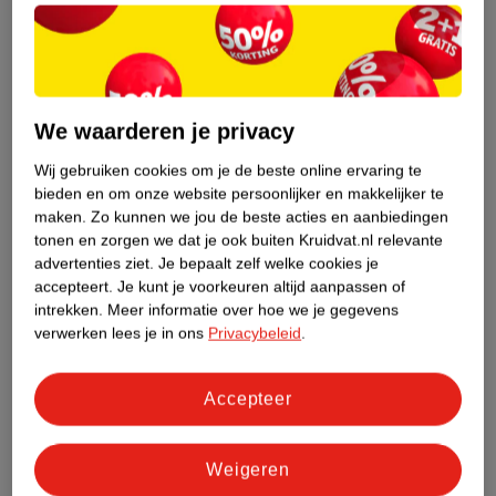
Etiketinformatie
Nature Impact Score
Dit product heeft (nog) geen Nature
We waarderen je privacy
Impact Score.
Wij gebruiken cookies om je de beste online ervaring te
Meer informatie
bieden en om onze website persoonlijker en makkelijker te
maken.
Zo kunnen we jou de beste acties en aanbiedingen
tonen en zorgen we dat je ook buiten Kruidvat.nl relevante
Bestel & Bezorginformatie
advertenties ziet.
Je bepaalt zelf welke cookies je
accepteert.
Je kunt je voorkeuren altijd aanpassen of
intrekken.
Meer informatie over hoe we je gegevens
verwerken lees je in ons
Privacybeleid
.
Bekijk ook
Meer
Valdispert
Alle Rust en ontspanning
Accepteer
Weigeren