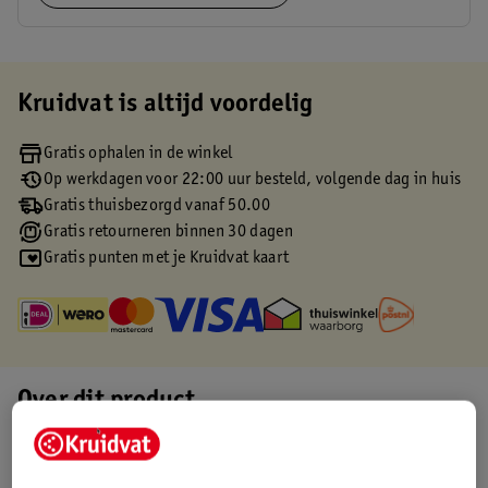
Kruidvat is altijd voordelig
Gratis ophalen in de winkel
Op werkdagen voor 22:00 uur besteld, volgende dag in huis
Gratis thuisbezorgd vanaf 50.00
Gratis retourneren binnen 30 dagen
Gratis punten met je Kruidvat kaart
Over dit product
Productinformatie