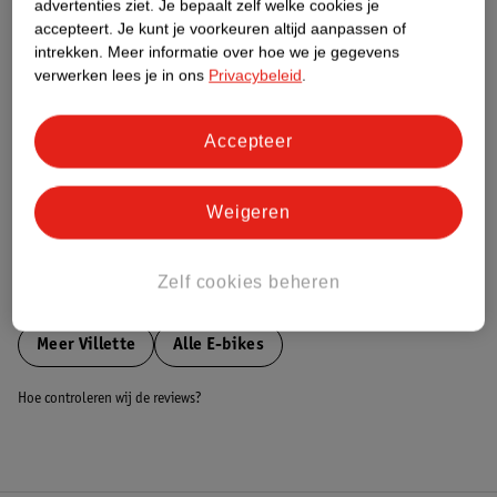
advertenties ziet.
Je bepaalt zelf welke cookies je
accepteert.
Je kunt je voorkeuren altijd aanpassen of
Nature Impact Score
intrekken.
Meer informatie over hoe we je gegevens
verwerken lees je in ons
Privacybeleid
.
Dit product heeft (nog) geen Nature
Impact Score.
Meer informatie
Accepteer
Bestel & Bezorginformatie
Weigeren
Zelf cookies beheren
Bekijk ook
Meer
Villette
Alle E-bikes
Hoe controleren wij de reviews?