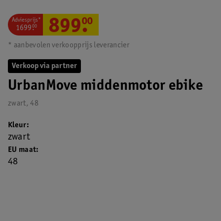
Adviesprijs*
899
.
00
1699
.
00
* aanbevolen verkoopprijs leverancier
Verkoop via partner
UrbanMove middenmotor ebike
zwart, 48
Kleur
zwart
EU maat
48