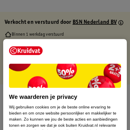
Verkocht en verstuurd door
BSN Nederland BV
Binnen 1 werkdag verstuurd
Gratis thuisbezorgd
Gratis retourneren via verkooppartner.
Gratis punten met je Kruidvat kaart
Over dit product
We waarderen je privacy
Productinformatie
Wij gebruiken cookies om je de beste online ervaring te
bieden en om onze website persoonlijker en makkelijker te
maken.
Zo kunnen we jou de beste acties en aanbiedingen
Etiketinformatie
tonen en zorgen we dat je ook buiten Kruidvat.nl relevante