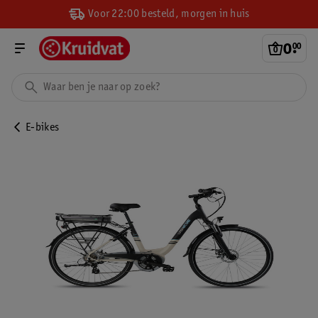
Voor 22:00 besteld, morgen in huis
0
.
00
E-bikes