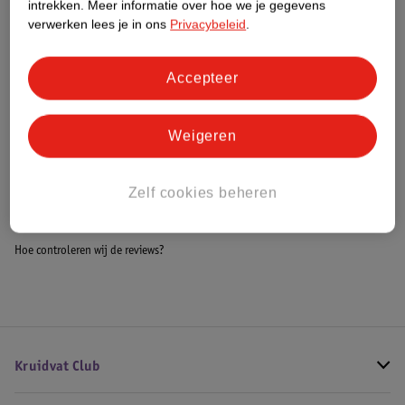
intrekken.
Meer informatie over hoe we je gegevens
Impact Score.
verwerken lees je in ons
Privacybeleid
.
Meer informatie
Accepteer
Bestel & Bezorginformatie
Weigeren
Bekijk ook
Zelf cookies beheren
Meer
Orange Medicals
Alle Bedpannen
Hoe controleren wij de reviews?
Kruidvat Club