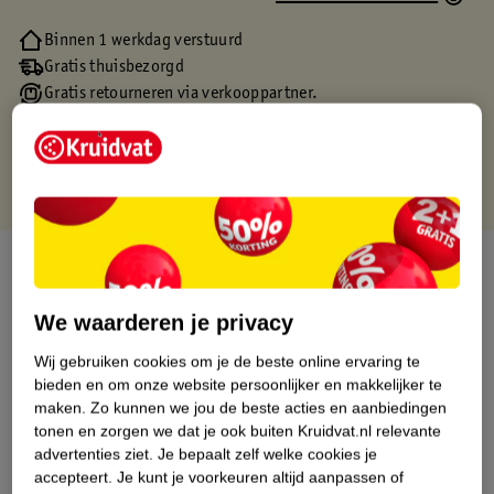
Binnen 1 werkdag verstuurd
Gratis thuisbezorgd
Gratis retourneren via verkooppartner.
Gratis punten met je Kruidvat kaart
Over dit product
Productinformatie
We waarderen je privacy
Wij gebruiken cookies om je de beste online ervaring te
Etiketinformatie
bieden en om onze website persoonlijker en makkelijker te
maken.
Zo kunnen we jou de beste acties en aanbiedingen
tonen en zorgen we dat je ook buiten Kruidvat.nl relevante
Nature Impact Score
advertenties ziet.
Je bepaalt zelf welke cookies je
accepteert.
Je kunt je voorkeuren altijd aanpassen of
Dit product heeft (nog) geen Nature