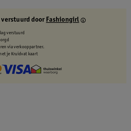
 verstuurd door
Fashiongirl
dag verstuurd
zorgd
eren via verkooppartner.
met je Kruidvat kaart