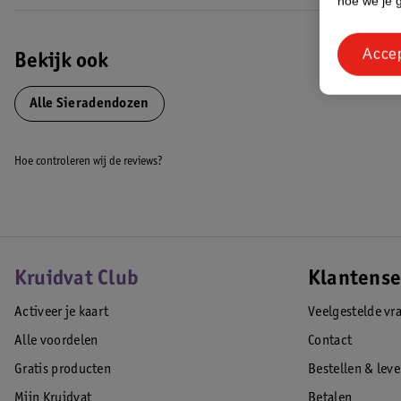
hoe we je 
Acce
Bekijk ook
Alle Sieradendozen
Hoe controleren wij de reviews?
Kruidvat Club
Klantense
Activeer je kaart
Veelgestelde vr
Alle voordelen
Contact
Gratis producten
Bestellen & lev
Mijn Kruidvat
Betalen