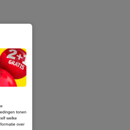
te
iedingen tonen
zelf welke
formatie over