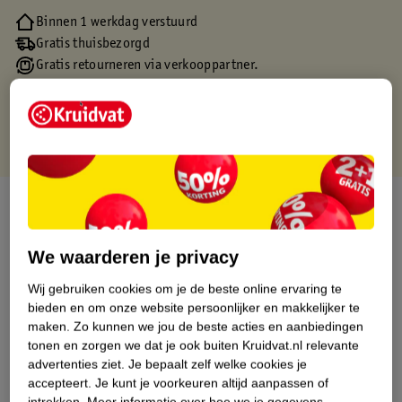
Binnen 1 werkdag verstuurd
Gratis thuisbezorgd
Gratis retourneren via verkooppartner.
Gratis punten met je Kruidvat kaart
Over dit product
Productinformatie
We waarderen je privacy
Wij gebruiken cookies om je de beste online ervaring te
Etiketinformatie
bieden en om onze website persoonlijker en makkelijker te
maken.
Zo kunnen we jou de beste acties en aanbiedingen
tonen en zorgen we dat je ook buiten Kruidvat.nl relevante
Nature Impact Score
advertenties ziet.
Je bepaalt zelf welke cookies je
Dit product heeft (nog) geen Nature
accepteert.
Je kunt je voorkeuren altijd aanpassen of
Impact Score.
intrekken.
Meer informatie over hoe we je gegevens