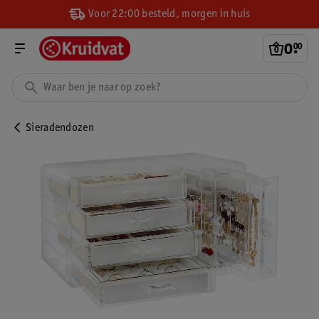
Voor 22:00 besteld, morgen in huis
0
.
00
Sieradendozen