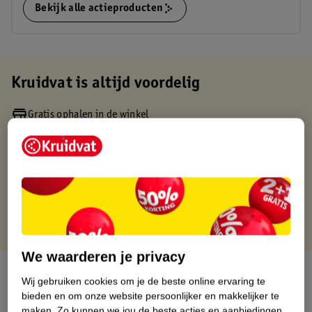
Bekijk alle actieproducten
Kruidvat is altijd voordelig
Gratis ophalen in de winkel
Op werkdagen voor 22:00 uur besteld, volgende dag in huis
Gratis thuisbezorgd vanaf 50.00
Gratis retourneren binnen 30 dagen
Gratis punten met je Kruidvat kaart
We waarderen je privacy
Over dit product
Wij gebruiken cookies om je de beste online ervaring te
bieden en om onze website persoonlijker en makkelijker te
Productinformatie
maken.
Zo kunnen we jou de beste acties en aanbiedingen