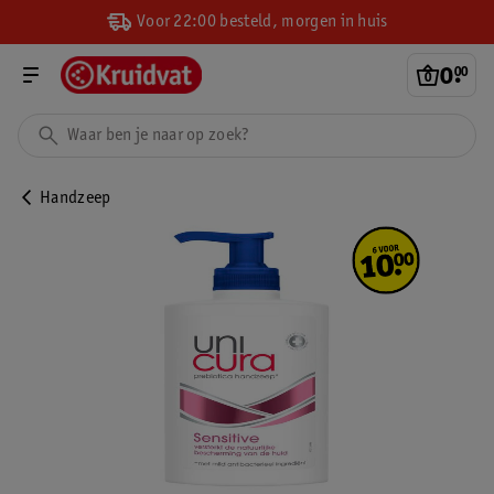
Voor 22:00 besteld, morgen in huis
0
.
00
Handzeep