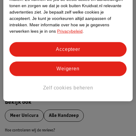
tonen en zorgen we dat je ook buiten Kruidvat.nl relevante
advertenties ziet.
Je bepaalt zelf welke cookies je
Etiketinformatie
accepteert.
Je kunt je voorkeuren altijd aanpassen of
intrekken.
Meer informatie over hoe we je gegevens
verwerken lees je in ons
Privacybeleid
.
Nature Impact Score
Dit product heeft (nog) geen Nature
Impact Score.
Accepteer
Meer informatie
Weigeren
Bestel & Bezorginformatie
Zelf cookies beheren
Bekijk ook
Meer
Unicura
Alle Handzeep
Hoe controleren wij de reviews?