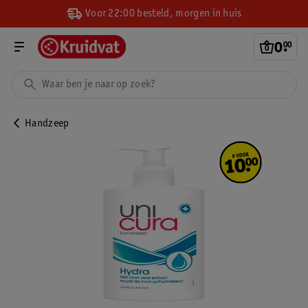
Voor 22:00 besteld, morgen in huis
0
.
00
Handzeep