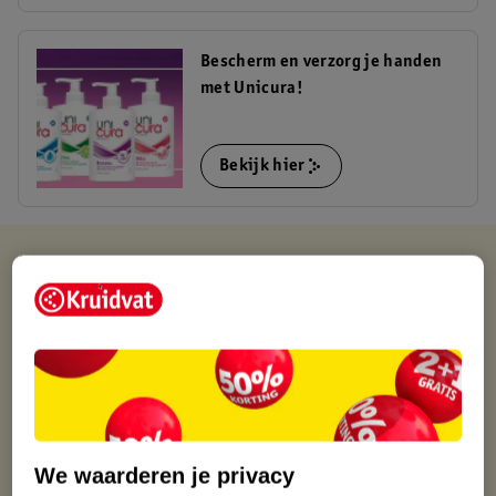
Bescherm en verzorg je handen
met Unicura!
Bekijk hier
Kruidvat is altijd voordelig
Gratis ophalen in de winkel
Op werkdagen voor 22:00 uur besteld, volgende dag in huis
Gratis thuisbezorgd vanaf 50.00
Gratis retourneren binnen 30 dagen
Gratis punten met je Kruidvat kaart
We waarderen je privacy