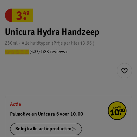
3
.
49
Unicura Hydra Handzeep
250ml - Alle huidtypen
Prijs per
liter
13.96
23 reviews
(4.87/5)
Actie
Palmolive en Unicura 6 voor 10.00
Bekijk alle actieproducten