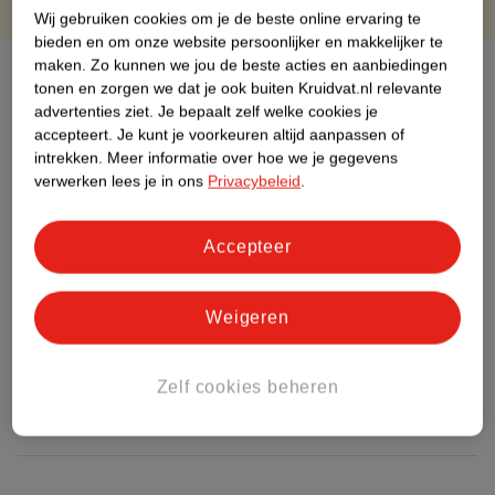
Wij gebruiken cookies om je de beste online ervaring te
bieden en om onze website persoonlijker en makkelijker te
maken.
Zo kunnen we jou de beste acties en aanbiedingen
Over dit product
tonen en zorgen we dat je ook buiten Kruidvat.nl relevante
advertenties ziet.
Je bepaalt zelf welke cookies je
Productinformatie
accepteert.
Je kunt je voorkeuren altijd aanpassen of
intrekken.
Meer informatie over hoe we je gegevens
verwerken lees je in ons
Privacybeleid
.
Etiketinformatie
Accepteer
Nature Impact Score
Dit product heeft (nog) geen Nature
Impact Score.
Weigeren
Meer informatie
Zelf cookies beheren
Bestel & Bezorginformatie