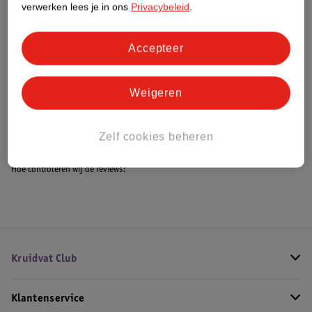
verwerken lees je in ons
Privacybeleid
.
Accepteer
Bestel & Bezorginformatie
Weigeren
Bekijk ook
Meer
Umberto Giannini
Alle Leave-in conditioner
Zelf cookies beheren
Hoe controleren wij de reviews?
Kruidvat Club
Klantenservice