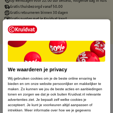
Op werkdagen voor 22:00 uur besteld, volgende dag in huis
Gratis thuisbezorgd vanaf 50.00
Gratis retourneren binnen 30 dagen
Gratis punten met je Kruidvat kaart
Over dit product
Productinformatie
We waarderen je privacy
Etiketinformatie
Wij gebruiken cookies om je de beste online ervaring te
bieden en om onze website persoonlijker en makkelijker te
maken.
Zo kunnen we jou de beste acties en aanbiedingen
Nature Impact Score
tonen en zorgen we dat je ook buiten Kruidvat.nl relevante
advertenties ziet.
Je bepaalt zelf welke cookies je
Dit product heeft (nog) geen Nature
accepteert.
Je kunt je voorkeuren altijd aanpassen of
Impact Score.
intrekken.
Meer informatie over hoe we je gegevens
Meer informatie