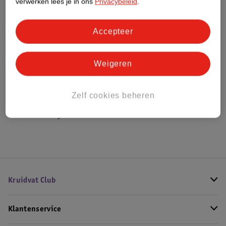
verwerken lees je in ons
Privacybeleid
.
Bestel & Bezorginformatie
Accepteer
Weigeren
Bekijk ook
Meer
Tweezerman
Alle Pincetten
Zelf cookies beheren
Hoe controleren wij de reviews?
Kruidvat Club
Klantenservice