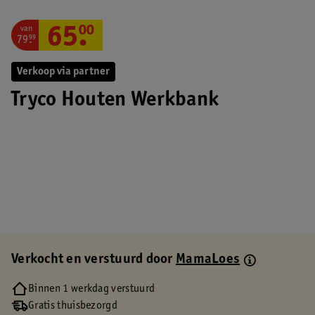
van
65
.
00
79
.
99
Verkoop via partner
Tryco Houten Werkbank
Verkocht en verstuurd door
MamaLoes
Binnen 1 werkdag verstuurd
Gratis thuisbezorgd