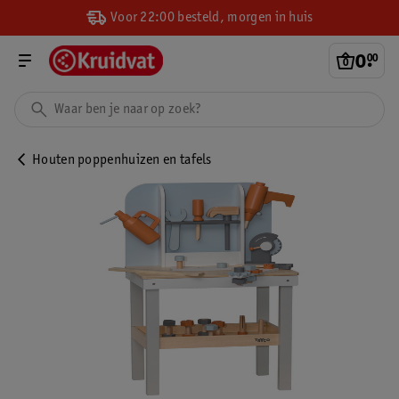
Voor 22:00 besteld, morgen in huis
0
.
00
Houten poppenhuizen en tafels