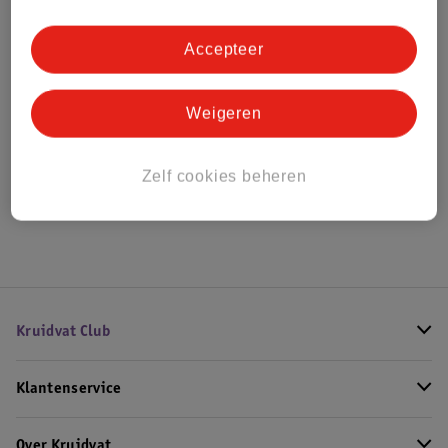
Bestel & Bezorginformatie
Accepteer
Bekijk ook
Weigeren
Meer
Tryco
Alle Houten poppenhuizen en tafels
Zelf cookies beheren
Hoe controleren wij de reviews?
Kruidvat Club
Klantenservice
Over Kruidvat