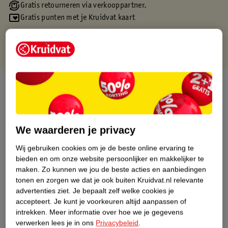
Gratis retourneren via verkooppartner.
Gratis punten met je Kruidvat kaart
Over dit product
Productinformatie
We waarderen je privacy
Etiketinformatie
Wij gebruiken cookies om je de beste online ervaring te
bieden en om onze website persoonlijker en makkelijker te
Nature Impact Score
maken.
Zo kunnen we jou de beste acties en aanbiedingen
tonen en zorgen we dat je ook buiten Kruidvat.nl relevante
Dit product heeft (nog) geen Nature
advertenties ziet.
Je bepaalt zelf welke cookies je
Impact Score.
accepteert.
Je kunt je voorkeuren altijd aanpassen of
Meer informatie
intrekken.
Meer informatie over hoe we je gegevens
verwerken lees je in ons
Privacybeleid
.