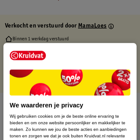
Verkocht en verstuurd door
MamaLoes
Binnen 1 werkdag verstuurd
Gratis thuisbezorgd
Gratis retourneren via verkooppartner.
Gratis punten met je Kruidvat kaart
Over dit product
We waarderen je privacy
Wij gebruiken cookies om je de beste online ervaring te
Productinformatie
bieden en om onze website persoonlijker en makkelijker te
maken.
Zo kunnen we jou de beste acties en aanbiedingen
Etiketinformatie
tonen en zorgen we dat je ook buiten Kruidvat.nl relevante