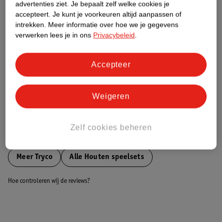
advertenties ziet.
Je bepaalt zelf welke cookies je
accepteert.
Je kunt je voorkeuren altijd aanpassen of
Nature Impact Score
intrekken.
Meer informatie over hoe we je gegevens
verwerken lees je in ons
Privacybeleid
.
Dit product heeft (nog) geen Nature
Impact Score.
Meer informatie
Accepteer
Weigeren
Bestel & Bezorginformatie
Zelf cookies beheren
Bekijk ook
Meer
Tryco
Alle Houten speelsets
Hoe controleren wij de reviews?