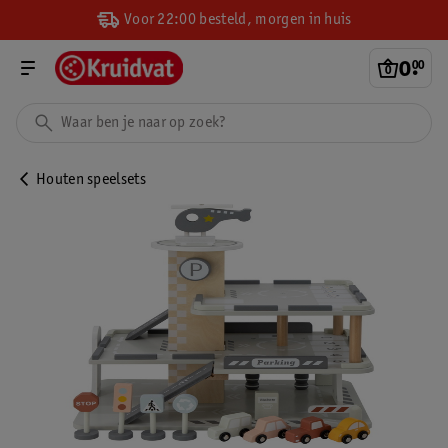
Voor 22:00 besteld, morgen in huis
0
.
00
Houten speelsets