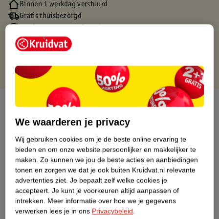
Binnen 1 werkdag verstuurd
Gratis thuisbezorgd
Gratis retourneren via verkooppartner.
Gratis punten met je Kruidvat kaart
Over dit product
We waarderen je privacy
Productinformatie
Wij gebruiken cookies om je de beste online ervaring te
bieden en om onze website persoonlijker en makkelijker te
Nature Impact Score
maken.
Zo kunnen we jou de beste acties en aanbiedingen
tonen en zorgen we dat je ook buiten Kruidvat.nl relevante
Dit product heeft (nog) geen Nature
advertenties ziet.
Je bepaalt zelf welke cookies je
Impact Score.
accepteert.
Je kunt je voorkeuren altijd aanpassen of
Meer informatie
intrekken.
Meer informatie over hoe we je gegevens
verwerken lees je in ons
Privacybeleid
.