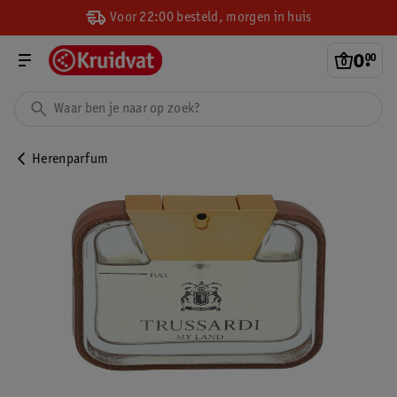
Voor 22:00 besteld, morgen in huis
0
.
00
Herenparfum