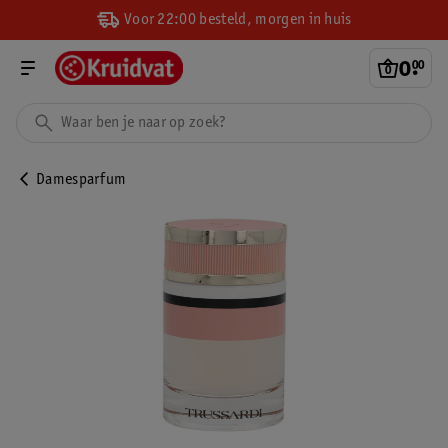
Voor 22:00 besteld, morgen in huis
0
.
00
Damesparfum