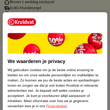
Binnen 1 werkdag verstuurd
Gratis thuisbezorgd
Gratis retourneren via verkooppartner.
Gratis punten met je Kruidvat kaart
Over dit product
We waarderen je privacy
Productinformatie
Wij gebruiken cookies om je de beste online ervaring te
bieden en om onze website persoonlijker en makkelijker te
Nature Impact Score
maken.
Zo kunnen we jou de beste acties en aanbiedingen
tonen en zorgen we dat je ook buiten Kruidvat.nl relevante
Dit product heeft (nog) geen Nature
advertenties ziet.
Je bepaalt zelf welke cookies je
Impact Score.
accepteert.
Je kunt je voorkeuren altijd aanpassen of
Meer informatie
intrekken.
Meer informatie over hoe we je gegevens
verwerken lees je in ons
Privacybeleid
.