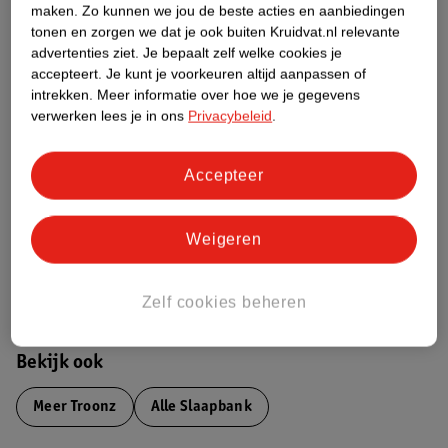
maken.
Zo kunnen we jou de beste acties en aanbiedingen
Productinformatie
tonen en zorgen we dat je ook buiten Kruidvat.nl relevante
advertenties ziet.
Je bepaalt zelf welke cookies je
Etiketinformatie
accepteert.
Je kunt je voorkeuren altijd aanpassen of
intrekken.
Meer informatie over hoe we je gegevens
verwerken lees je in ons
Privacybeleid
.
Nature Impact Score
Dit product heeft (nog) geen Nature
Accepteer
Impact Score.
Meer informatie
Weigeren
Bestel & Bezorginformatie
Zelf cookies beheren
Bekijk ook
Meer
Troonz
Alle Slaapbank