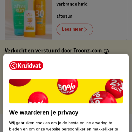
verbrande huid
aftersun
Lees meer
Verkocht en verstuurd door
Troonz.com
Binnen 1 werkdag verstuurd
Gratis thuisbezorgd
Gratis retourneren via verkooppartner.
Gratis punten met je Kruidvat kaart
We waarderen je privacy
Over dit product
Wij gebruiken cookies om je de beste online ervaring te
bieden en om onze website persoonlijker en makkelijker te