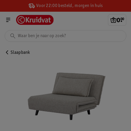
Voor 22:00 besteld, morgen in huis
0
.
00
Slaapbank