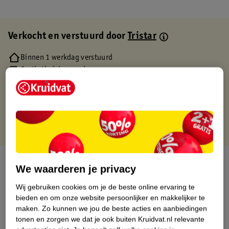
Verkocht en verstuurd door
Tristar
Binnen 1 werkdag verstuurd
Gratis thuisbezorgd
Gratis retourneren via verkooppartner.
Gratis punten met je Kruidvat kaart
Over dit product
We waarderen je privacy
Productinformatie
Wij gebruiken cookies om je de beste online ervaring te
bieden en om onze website persoonlijker en makkelijker te
maken.
Zo kunnen we jou de beste acties en aanbiedingen
Etiketinformatie
tonen en zorgen we dat je ook buiten Kruidvat.nl relevante