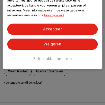
advertenties ziet.
Je bepaalt zelf welke cookies je
accepteert.
Je kunt je voorkeuren altijd aanpassen of
Nature Impact Score
intrekken.
Meer informatie over hoe we je gegevens
Dit product heeft (nog) geen Nature
verwerken lees je in ons
Privacybeleid
.
Impact Score.
Meer informatie
Accepteer
Bestel & Bezorginformatie
Weigeren
Zelf cookies beheren
Bekijk ook
Meer
Tristar
Alle Ventilatoren
Hoe controleren wij de reviews?