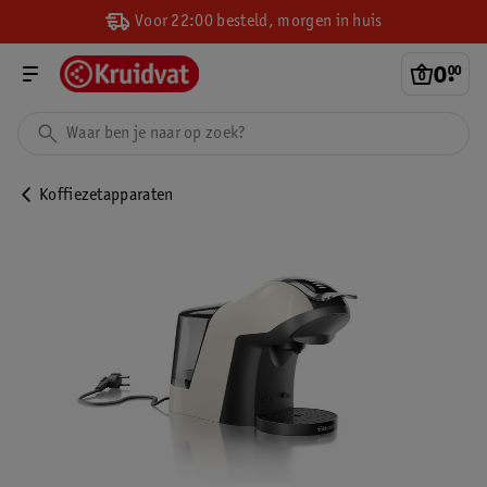
Voor 22:00 besteld, morgen in huis
0
.
00
Koffiezetapparaten