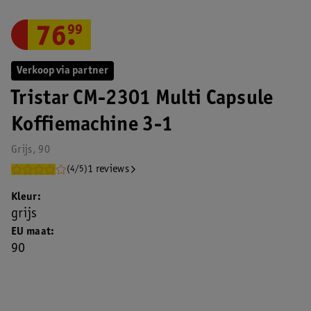
76
.
99
Verkoop via partner
Tristar CM-2301 Multi Capsule
Koffiemachine 3-1
Grijs, 90
1 reviews
(4/5)
Kleur
grijs
EU maat
90