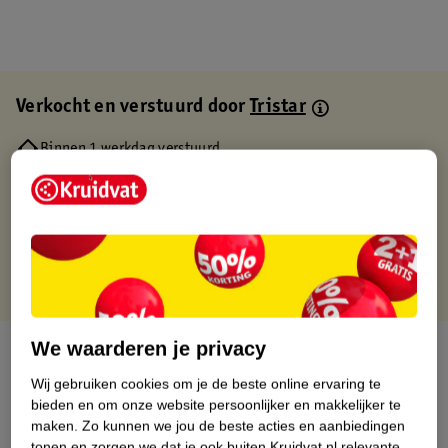
Verkocht en verstuurd door
Tristar
Binnen 1 werkdag verstuurd
Gratis thuisbezorgd
Gratis retourneren via verkooppartner.
Gratis punten met je Kruidvat kaart
We waarderen je privacy
Over dit product
Wij gebruiken cookies om je de beste online ervaring te
Productinformatie
bieden en om onze website persoonlijker en makkelijker te
maken.
Zo kunnen we jou de beste acties en aanbiedingen
tonen en zorgen we dat je ook buiten Kruidvat.nl relevante