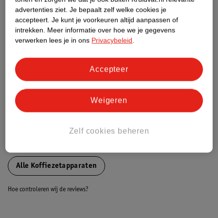
Etiketinformatie
advertenties ziet.
Je bepaalt zelf welke cookies je
accepteert.
Je kunt je voorkeuren altijd aanpassen of
intrekken.
Meer informatie over hoe we je gegevens
Nature Impact Score
verwerken lees je in ons
Privacybeleid
.
Dit product heeft (nog) geen Nature
Impact Score.
Meer informatie
Accepteer
Weigeren
Bestel & Bezorginformatie
Zelf cookies beheren
Bekijk ook
Alle Koffiezetapparaten
Hoe controleren wij de reviews?