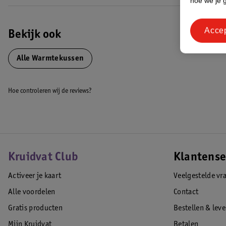
hoe we je 
Volledig draadloos met krachtige 5.000 mAh powerbank
Tot 2 uur gebruikstijd op de hoogste stand
Acce
Drie temperatuurinstellingen voor persoonlijk comfort
Bekijk ook
Snel warm in 10 minuten dankzij efficiënte verwarming
Wasbare hoes voor hygiënisch en duurzaam gebruik
Alle Warmtekussen
EAN code:8711658520513
Hoe controleren wij de reviews?
Kruidvat Club
Klantense
Activeer je kaart
Veelgestelde vr
Alle voordelen
Contact
Gratis producten
Bestellen & lev
Mijn Kruidvat
Betalen