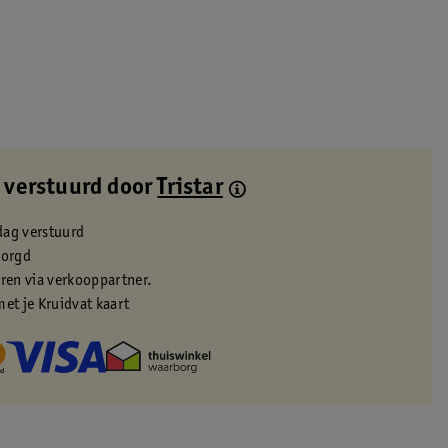
 verstuurd door
Tristar
dag verstuurd
zorgd
eren via verkooppartner.
met je Kruidvat kaart