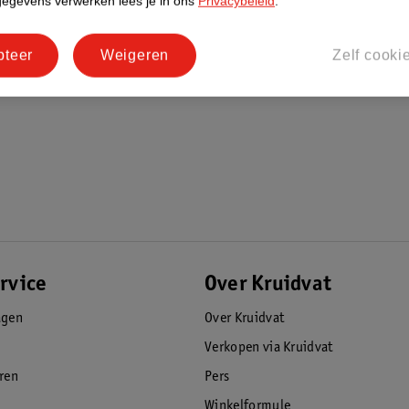
gegevens verwerken lees je in ons
Privacybeleid
.
pteer
Weigeren
Zelf cooki
rvice
Over Kruidvat
agen
Over Kruidvat
Verkopen via Kruidvat
eren
Pers
Winkelformule