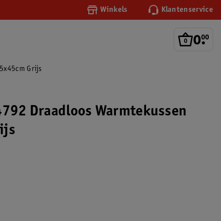
Winkels
Klantenservice
0
.
00
45x45cm Grijs
-4792 Draadloos Warmtekussen
ijs