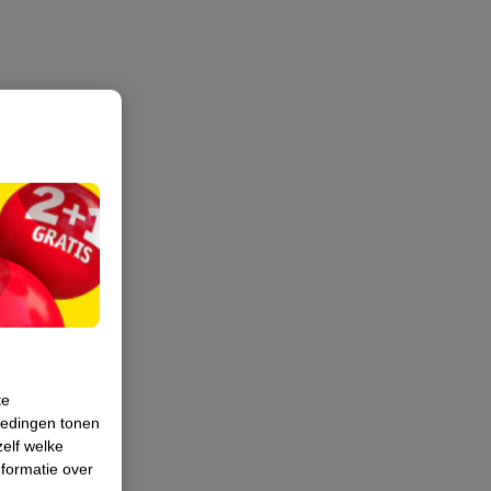
te
iedingen tonen
zelf welke
formatie over