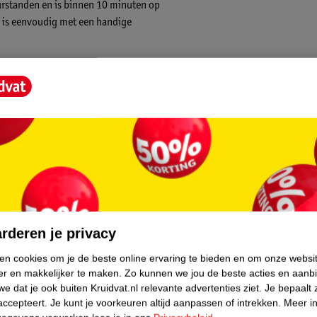
urstanden en is binnen 10 minuten op
 is eenvoudig met een handige
uur warmte op de hoogste stand. Geen
fs onderweg. De oplaadkabel maakt het laden
ratuur. Je hebt keuze uit drie
en. De verwarmingszone van 25 x 25 cm biedt
eerde verwarmingselementen wordt de warmte
core.
et alleen functioneel, maar ook comfortabel
rderen je privacy
wasbaar, waardoor je het kussen gemakkelijk
ken cookies om je de beste online ervaring te bieden en om onze websi
ruik.
er en makkelijker te maken.
Zo kunnen we jou de beste acties en aanb
e dat je ook buiten Kruidvat.nl relevante advertenties ziet.
Je bepaalt 
accepteert.
Je kunt je voorkeuren altijd aanpassen of intrekken.
Meer in
en: