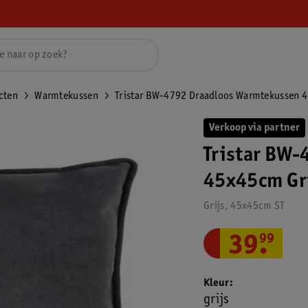
cten
Warmtekussen
Tristar BW-4792 Draadloos Warmtekussen 
Verkoop via partner
Tristar BW
45x45cm Gr
Grijs, 45x45cm ST
39
.
99
Kleur
grijs