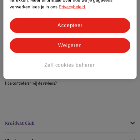
intrekken.
Meer informatie over hoe we je gegevens
Meer informatie
verwerken lees je in ons
Privacybeleid
.
Accepteer
Bestel & Bezorginformatie
Weigeren
Bekijk ook
Zelf cookies beheren
Meer
Treaclemoon
Alle Bodybutter
Hoe controleren wij de reviews?
Kruidvat Club