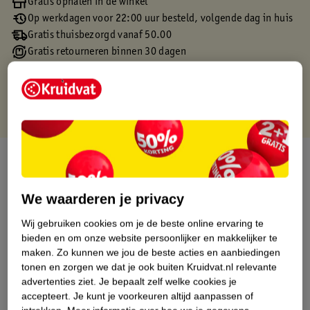
Gratis ophalen in de winkel
Op werkdagen voor 22:00 uur besteld, volgende dag in huis
Gratis thuisbezorgd vanaf 50.00
Gratis retourneren binnen 30 dagen
Gratis punten met je Kruidvat kaart
Over dit product
Productinformatie
We waarderen je privacy
Wij gebruiken cookies om je de beste online ervaring te
Etiketinformatie
bieden en om onze website persoonlijker en makkelijker te
maken.
Zo kunnen we jou de beste acties en aanbiedingen
tonen en zorgen we dat je ook buiten Kruidvat.nl relevante
Nature Impact Score
advertenties ziet.
Je bepaalt zelf welke cookies je
Dit product heeft (nog) geen Nature
accepteert.
Je kunt je voorkeuren altijd aanpassen of
Impact Score.