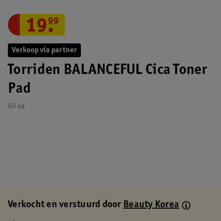
19
.
99
Verkoop via partner
Torriden BALANCEFUL Cica Toner
Pad
60 ea
Verkocht en verstuurd door
Beauty Korea