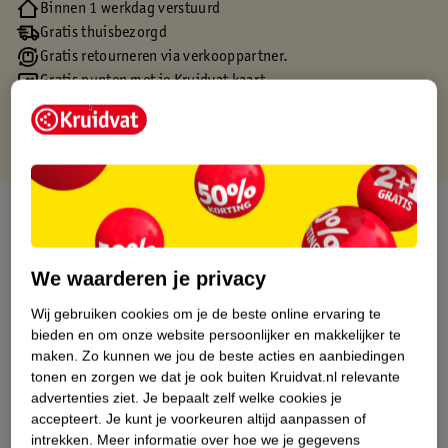
Binnen 1 werkdag verstuurd
Gratis thuisbezorgd
Gratis retourneren via verkooppartner.
Gratis punten met je Kruidvat kaart
Over dit product
Productinformatie
We waarderen je privacy
Wij gebruiken cookies om je de beste online ervaring te
Etiketinformatie
bieden en om onze website persoonlijker en makkelijker te
maken.
Zo kunnen we jou de beste acties en aanbiedingen
Nature Impact Score
tonen en zorgen we dat je ook buiten Kruidvat.nl relevante
advertenties ziet.
Je bepaalt zelf welke cookies je
Dit product heeft (nog) geen Nature
accepteert.
Je kunt je voorkeuren altijd aanpassen of
Impact Score.
intrekken.
Meer informatie over hoe we je gegevens