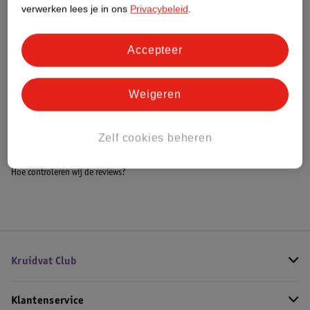
Meer informatie
verwerken lees je in ons
Privacybeleid
.
Accepteer
Bestel & Bezorginformatie
Weigeren
Bekijk ook
Zelf cookies beheren
Meer
TORRIDEN
Alle Toner
Hoe controleren wij de reviews?
Kruidvat Club
Klantenservice