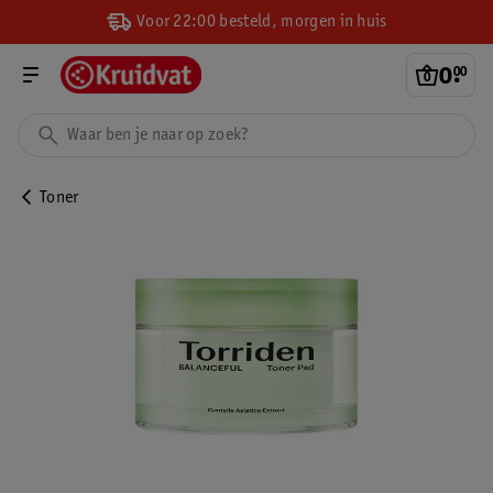
Voor 22:00 besteld, morgen in huis
0
.
00
Toner