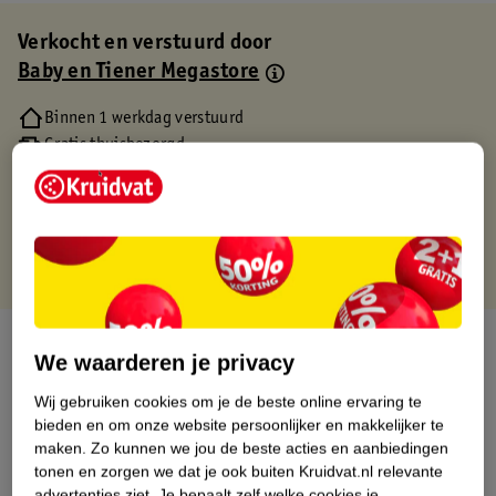
Verkocht en verstuurd door
Baby en Tiener Megastore
Binnen 1 werkdag verstuurd
Gratis thuisbezorgd
Gratis retourneren via verkooppartner.
Gratis punten met je Kruidvat kaart
Over dit product
We waarderen je privacy
Productinformatie
Wij gebruiken cookies om je de beste online ervaring te
bieden en om onze website persoonlijker en makkelijker te
maken.
Zo kunnen we jou de beste acties en aanbiedingen
Etiketinformatie
tonen en zorgen we dat je ook buiten Kruidvat.nl relevante
advertenties ziet.
Je bepaalt zelf welke cookies je