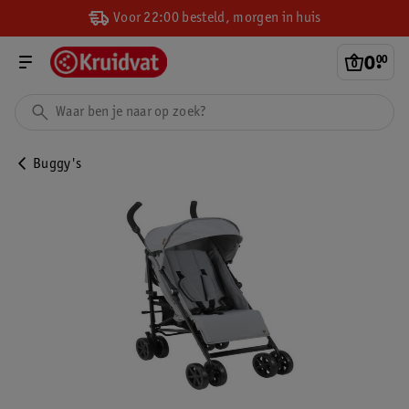
Voor 22:00 besteld, morgen in huis
0
.
00
Buggy's