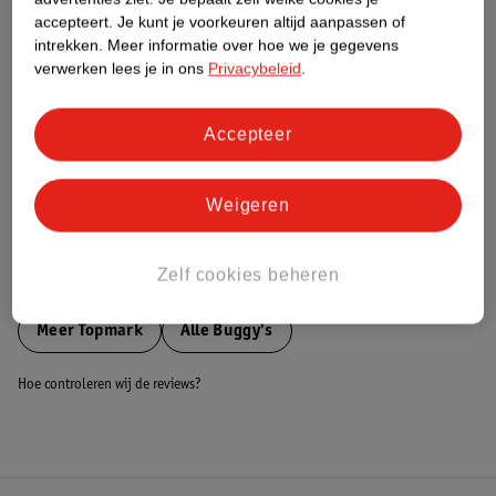
accepteert.
Je kunt je voorkeuren altijd aanpassen of
Nature Impact Score
intrekken.
Meer informatie over hoe we je gegevens
Dit product heeft (nog) geen Nature
verwerken lees je in ons
Privacybeleid
.
Impact Score.
Meer informatie
Accepteer
Bestel & Bezorginformatie
Weigeren
Zelf cookies beheren
Bekijk ook
Meer
Topmark
Alle Buggy's
Hoe controleren wij de reviews?