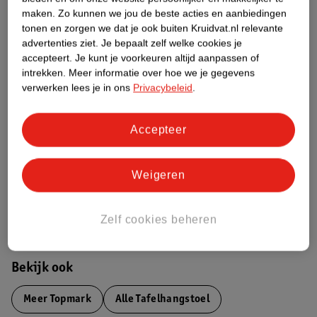
maken.
Zo kunnen we jou de beste acties en aanbiedingen
Productinformatie
tonen en zorgen we dat je ook buiten Kruidvat.nl relevante
advertenties ziet.
Je bepaalt zelf welke cookies je
accepteert.
Je kunt je voorkeuren altijd aanpassen of
Etiketinformatie
intrekken.
Meer informatie over hoe we je gegevens
verwerken lees je in ons
Privacybeleid
.
Nature Impact Score
Dit product heeft (nog) geen Nature
Accepteer
Impact Score.
Meer informatie
Weigeren
Bestel & Bezorginformatie
Zelf cookies beheren
Bekijk ook
Meer
Topmark
Alle Tafelhangstoel