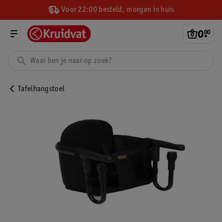
Voor 22:00 besteld, morgen in huis
0
.
00
Tafelhangstoel