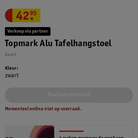
42
.
95
Verkoop via partner
Topmark Alu Tafelhangstoel
Zwart
Kleur
zwart
Niet op voorraad
Momenteel online niet op voorraad.