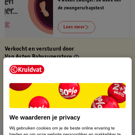
4 weken zwanger: de week van
de zwangerschapstest
Lees meer
Verkocht en verstuurd door
Van Asten Babysuperstore
Binnen 1 werkdag verstuurd
Gratis thuisbezorgd
Gratis retourneren via verkooppartner.
Gratis punten met je Kruidvat kaart
We waarderen je privacy
Wij gebruiken cookies om je de beste online ervaring te
Over dit product
bieden en om onze website persoonlijker en makkelijker te