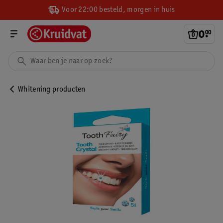
Voor 22:00 besteld, morgen in huis
0
.
00
Whitening producten