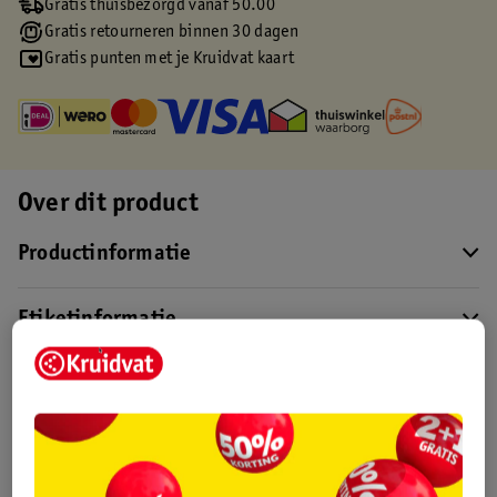
Gratis thuisbezorgd vanaf 50.00
Gratis retourneren binnen 30 dagen
Gratis punten met je Kruidvat kaart
Over dit product
Productinformatie
Etiketinformatie
Nature Impact Score
Dit product heeft (nog) geen Nature
Impact Score.
Meer informatie