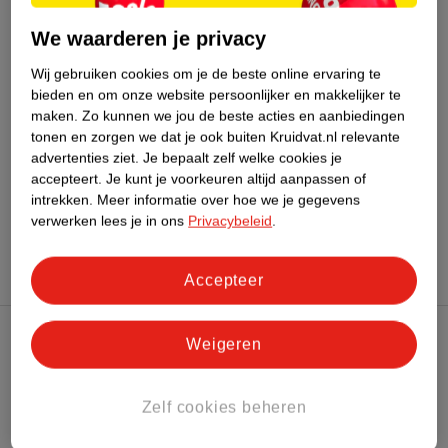
We waarderen je privacy
Bestel & Bezorginformatie
Wij gebruiken cookies om je de beste online ervaring te
bieden en om onze website persoonlijker en makkelijker te
maken.
Zo kunnen we jou de beste acties en aanbiedingen
Bekijk ook
tonen en zorgen we dat je ook buiten Kruidvat.nl relevante
advertenties ziet.
Je bepaalt zelf welke cookies je
Meer
Tooth Fairy
Alle Whitening producten
accepteert.
Je kunt je voorkeuren altijd aanpassen of
intrekken.
Meer informatie over hoe we je gegevens
verwerken lees je in ons
Privacybeleid
.
Hoe controleren wij de reviews?
Accepteer
Weigeren
Kruidvat Club
Zelf cookies beheren
Klantenservice