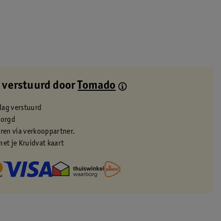
 verstuurd door
Tomado
dag verstuurd
zorgd
eren via verkooppartner.
met je Kruidvat kaart