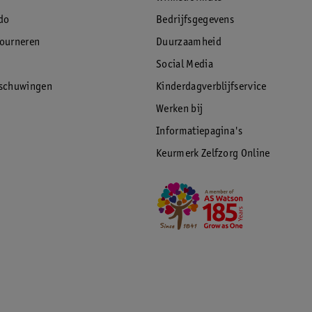
t aanbakt. Dankzij het uitneembare ontwerp
do
Bedrijfsgegevens
tourneren
Duurzaamheid
Social Media
rschuwingen
Kinderdagverblijfservice
t tot basmati- of volkorenrijst. Je hoeft de
Werken bij
h. Zo geniet je elke keer van een consistent
Informatiepagina's
Keurmerk Zelfzorg Online