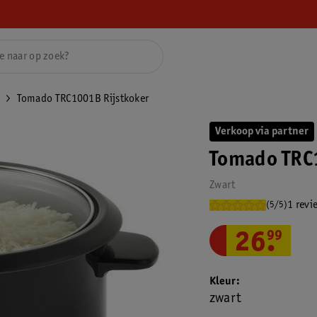
Tomado TRC1001B Rijstkoker
Verkoop via partner
Tomado TRC
Zwart
1 revi
(5/5)
26
.
99
Kleur
zwart