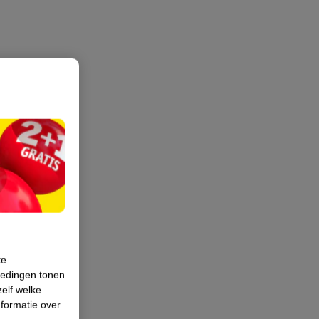
te
iedingen tonen
zelf welke
formatie over