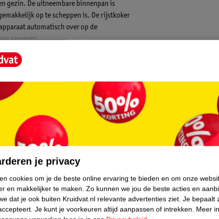
 een gezin. De uitneembare binnenpan is
 gemakkelijk op te scheppen is. De rijstkoker
 apparaat automatisch over op de
van serveren.
core.
rderen je privacy
ken cookies om je de beste online ervaring te bieden en om onze websi
er en makkelijker te maken.
Zo kunnen we jou de beste acties en aanb
. De indicatielampjes laten duidelijk zien of
e dat je ook buiten Kruidvat.nl relevante advertenties ziet.
Je bepaalt 
zen deksel houd je het kookproces eenvoudig
accepteert.
Je kunt je voorkeuren altijd aanpassen of intrekken.
Meer in