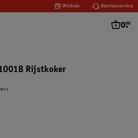
Winkels
Klantenservice
0
.
00
1001B Rijstkoker
ews