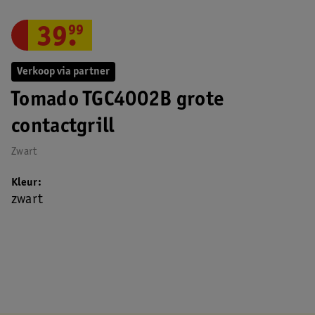
39
.
99
Verkoop via partner
Tomado TGC4002B grote
contactgrill
Zwart
Kleur
zwart