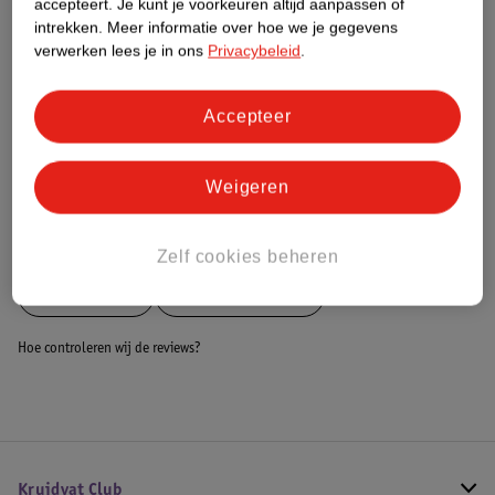
accepteert.
Je kunt je voorkeuren altijd aanpassen of
intrekken.
Meer informatie over hoe we je gegevens
Dit product heeft (nog) geen Nature
verwerken lees je in ons
Privacybeleid
.
Impact Score.
Meer informatie
Accepteer
Bestel & Bezorginformatie
Weigeren
Bekijk ook
Zelf cookies beheren
Meer
Tomado
Alle Contactgrills
Hoe controleren wij de reviews?
Kruidvat Club