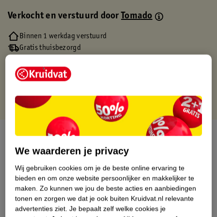
Verkocht en verstuurd door
Tomado
Binnen 1 werkdag verstuurd
Gratis thuisbezorgd
Gratis retourneren via verkooppartner.
Gratis punten met je Kruidvat kaart
Over dit product
We waarderen je privacy
Productinformatie
Wij gebruiken cookies om je de beste online ervaring te
bieden en om onze website persoonlijker en makkelijker te
Etiketinformatie
maken.
Zo kunnen we jou de beste acties en aanbiedingen
tonen en zorgen we dat je ook buiten Kruidvat.nl relevante
advertenties ziet.
Je bepaalt zelf welke cookies je
Nature Impact Score