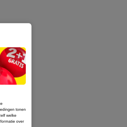
te
iedingen tonen
zelf welke
formatie over