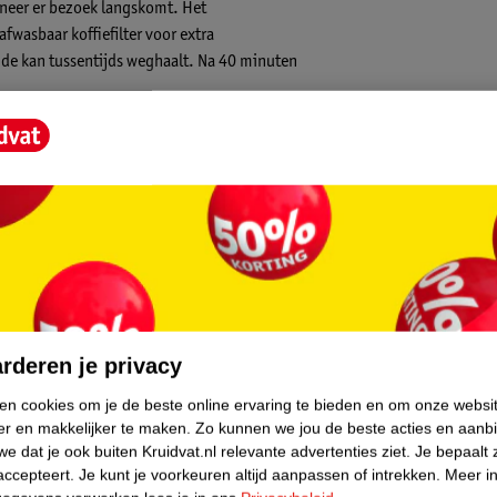
anneer er bezoek langskomt. Het
fwasbaar koffiefilter voor extra
e kan tussentijds weghaalt. Na 40 minuten
core.
rderen je privacy
ken cookies om je de beste online ervaring te bieden en om onze websi
er en makkelijker te maken.
Zo kunnen we jou de beste acties en aanb
 zwart met roestvrijstalen details. Dankzij
e dat je ook buiten Kruidvat.nl relevante advertenties ziet.
Je bepaalt 
recht. Met een vermogen van 750 watt is het
accepteert.
Je kunt je voorkeuren altijd aanpassen of intrekken.
Meer in
ng. De glazen koffiekan is eenvoudig schoon