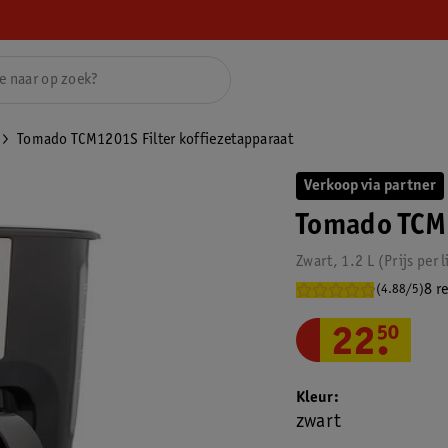
Tomado TCM1201S Filter koffiezetapparaat
Verkoop via partner
Tomado TCM1
Zwart, 1.2 L
Prijs per
l
8 r
(4.88/5)
22
.
50
Kleur
zwart