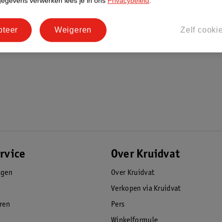
gegevens verwerken lees je in ons
Privacybeleid
.
indicatielampje, zodat je altijd ziet
pteer
Weigeren
Zelf cooki
r. Hiermee zet je eenvoudig tussen de 1 en
kan staat een duidelijke waterniveau-
is gezet. Dankzij de druppelstop vallen er
n weghaalt, stopt het apparaat automatisch
rvice
Over Kruidvat
agen
Over Kruidvat
Verkopen via Kruidvat
eren
Pers
or papieren filters niet nodig zijn. Je kunt
Winkelformule