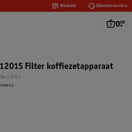
Winkels
Klantenservice
0
.
00
201S Filter koffiezetapparaat
iter
1.875
eviews