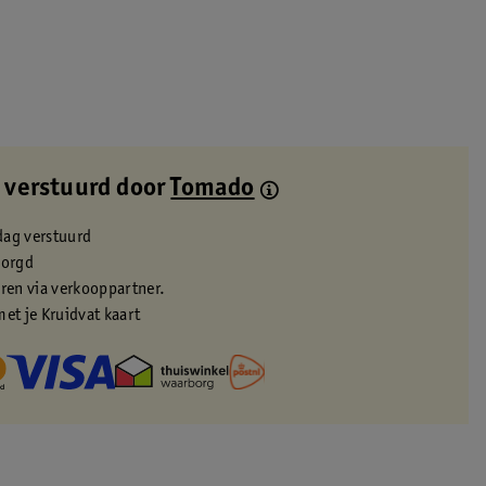
 verstuurd door
Tomado
dag verstuurd
zorgd
eren via verkooppartner.
met je Kruidvat kaart