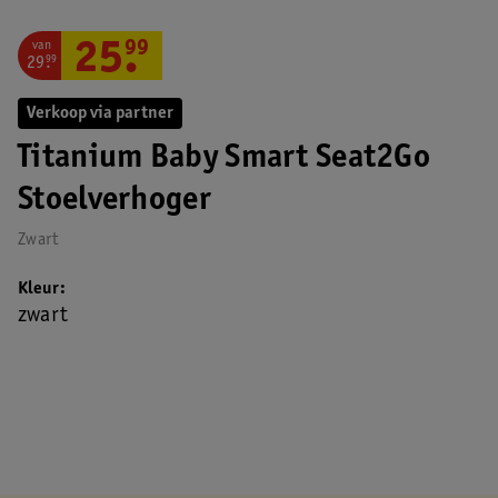
van
25
.
99
29
.
99
Verkoop via partner
Titanium Baby Smart Seat2Go
Stoelverhoger
Zwart
Kleur
zwart