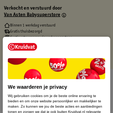
Verkocht en verstuurd door
Van Asten Babysuperstore
Binnen 1 werkdag verstuurd
Gratis thuisbezorgd
Gratis retourneren via verkooppartner.
Gratis punten met je Kruidvat kaart
Over dit product
We waarderen je privacy
Productinformatie
Wij gebruiken cookies om je de beste online ervaring te
bieden en om onze website persoonlijker en makkelijker te
Etiketinformatie
maken.
Zo kunnen we jou de beste acties en aanbiedingen
tonen en zorgen we dat je ook buiten Kruidvat.nl relevante