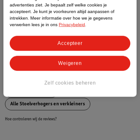
advertenties ziet.
Je bepaalt zelf welke cookies je
Nature Impact Score
accepteert.
Je kunt je voorkeuren altijd aanpassen of
Dit product heeft (nog) geen Nature
intrekken.
Meer informatie over hoe we je gegevens
Impact Score.
verwerken lees je in ons
Privacybeleid
.
Meer informatie
Accepteer
Bestel & Bezorginformatie
Weigeren
Bekijk ook
Zelf cookies beheren
Meer
TitaniumBaby
Alle Stoelverhogers en verkleiners
Hoe controleren wij de reviews?