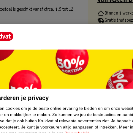
Van Asten 
ostoel is geschikt vanaf circa. 1,5 tot 12
Binnen 1 werk
Gratis thuisbe
Gratis retourn
oor jouw kindje, ook als de rit langer duurt
Gratis punten 
ardoor deze veilig blijft voor jouw kindje.
eilig in deze autostoel. Het autostoeltje
p zowel de voor- als achterzitting.
 namelijk gewoon afneembaar en wasbaar in
core.
de nieuwste i-Size veiligheidsnormen
rderen je privacy
ken cookies om je de beste online ervaring te bieden en om onze websi
er en makkelijker te maken.
Zo kunnen we jou de beste acties en aanb
e dat je ook buiten Kruidvat.nl relevante advertenties ziet.
Je bepaalt 
accepteert.
Je kunt je voorkeuren altijd aanpassen of intrekken.
Meer in