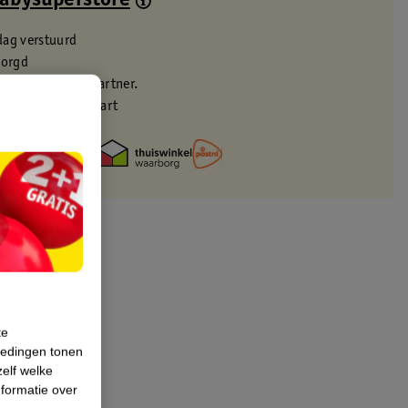
Babysuperstore
dag verstuurd
zorgd
eren via verkooppartner.
met je Kruidvat kaart
te
iedingen tonen
zelf welke
formatie over