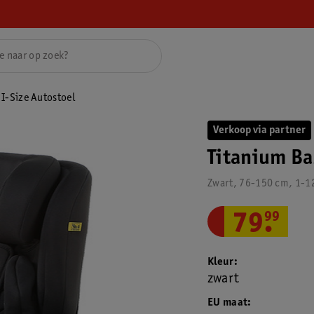
 I-Size Autostoel
Verkoop via partner
Titanium Ba
Zwart, 76-150 cm, 1-12
79
.
99
Kleur
zwart
EU maat