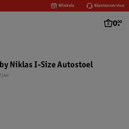
Winkels
Klantenservice
0
.
00
by Niklas I-Size Autostoel
 jaar