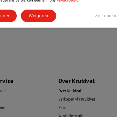
gegevens verwerken lees je in ons
Privacybeleid
.
idsgordel)
pteer
Weigeren
Zelf cooki
rvice
Over Kruidvat
agen
Over Kruidvat
Verkopen via Kruidvat
eren
Pers
Winkelformule