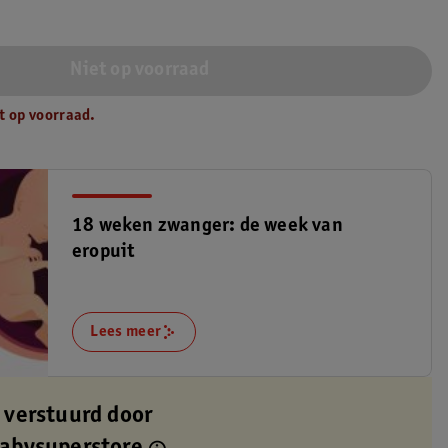
Niet op voorraad
t op voorraad.
18 weken zwanger: de week van
eropuit
Lees meer
 verstuurd door