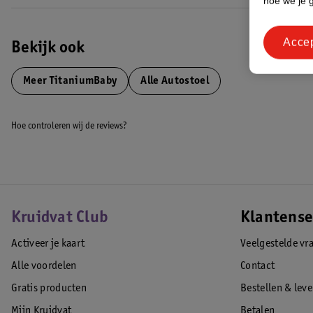
hoe we je 
Voorzien van 5-puntsveiligheidsgordel (vanaf 105 cm 3-puntsveilighe
Hoofdsteun verstelbaar in hoogte
Acce
Bekleding afneembaar en wasbaar op 30 graden
Bekijk ook
Voldoet aan strenge I-size veiligheidsnormen
EAN code:8717385000601
Meer
TitaniumBaby
Alle Autostoel
Hoe controleren wij de reviews?
Kruidvat Club
Klantense
Activeer je kaart
Veelgestelde vr
Alle voordelen
Contact
Gratis producten
Bestellen & lev
Mijn Kruidvat
Betalen