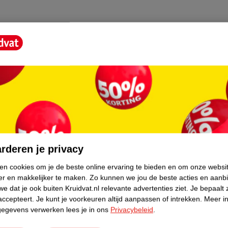
te autostoel dat na de geboorte wordt
tostoel zodat je deze gemakkelijk kunt
an een ventilatienet zodat er altijd
core.
rderen je privacy
ken cookies om je de beste online ervaring te bieden en om onze websi
er en makkelijker te maken.
Zo kunnen we jou de beste acties en aanb
e dat je ook buiten Kruidvat.nl relevante advertenties ziet.
Je bepaalt 
accepteert.
Je kunt je voorkeuren altijd aanpassen of intrekken.
Meer in
gegevens verwerken lees je in ons
Privacybeleid
.