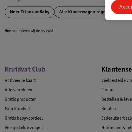
Acce
Meer
TitaniumBaby
Alle Kinderwagen regenhoezen
Hoe controleren wij de reviews?
Kruidvat Club
Klantense
Activeer je kaart
Veelgestelde vr
Alle voordelen
Contact
Gratis producten
Bestellen & lev
Mijn Kruidvat
Betalen
Gratis babyvoordeel
Cadeaukaart sal
Veelgestelde vragen
Herroepen & re