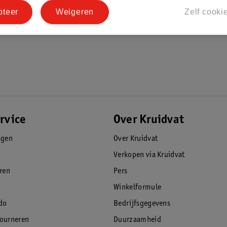
pteer
Weigeren
Zelf cooki
rvice
Over Kruidvat
agen
Over Kruidvat
Verkopen via Kruidvat
eren
Pers
Winkelformule
do
Bedrijfsgegevens
tourneren
Duurzaamheid