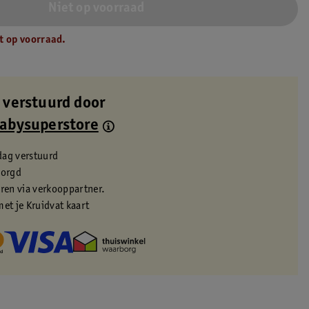
Niet op voorraad
t op voorraad.
 verstuurd door
Babysuperstore
dag verstuurd
zorgd
eren via verkooppartner.
met je Kruidvat kaart