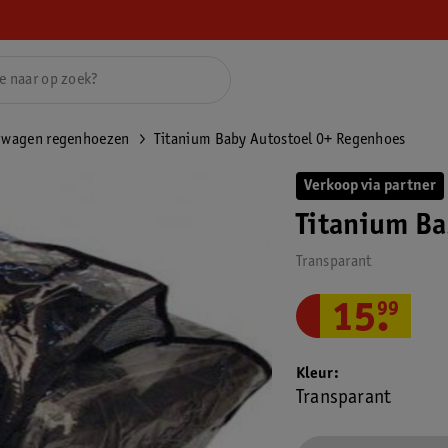
rwagen regenhoezen
Titanium Baby Autostoel 0+ Regenhoes
Verkoop via partner
Titanium Ba
Transparant
15
.
99
Kleur
Transparant