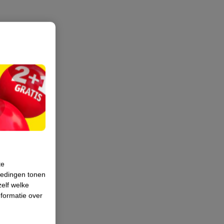
te
iedingen tonen
zelf welke
formatie over